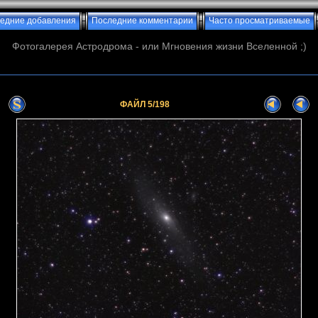
едние добавления
Последние комментарии
Часто просматриваемые
Фотогалерея Астродрома - или Мгновения жизни Вселенной ;)
ФАЙЛ 5/198