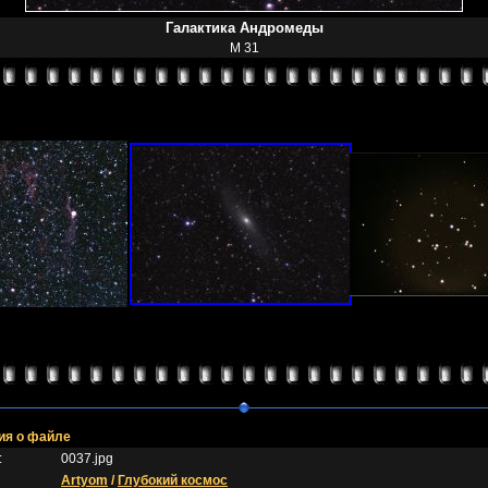
Галактика Андромеды
M 31
я о файле
:
0037.jpg
Artyom
/
Глубокий космос