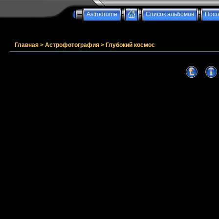
Astrodrome
Список альбомов
Посл
Главная
>
Астрофотография
>
Глубокий космос