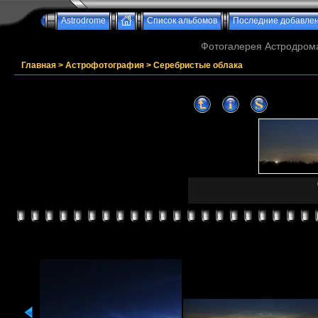
Astrodrome
Список альбомов
Последние добавле
Фотогалерея Астродрома
Главная
>
Астрофотография
>
Серебристые облака