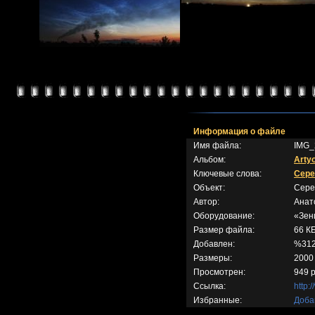
Информация о файле
Имя файла:
IMG_
Альбом:
Arty
Ключевые слова:
Сере
Объект:
Сере
Автор:
Анат
Оборудование:
«Зен
Размер файла:
66 К
Добавлен:
%312
Размеры:
2000
Просмотрен:
949 р
Ссылка:
http:
Избранные:
Доба