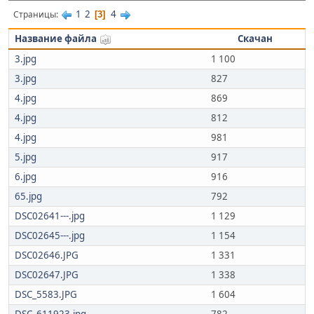
1
2
4
Страницы
3
Название файла
Скачан
3.jpg
1 100
3.jpg
827
4.jpg
869
4.jpg
812
4.jpg
981
5.jpg
917
6.jpg
916
65.jpg
792
DSC02641---.jpg
1 129
DSC02645---.jpg
1 154
DSC02646.JPG
1 331
DSC02647.JPG
1 338
DSC_5583.JPG
1 604