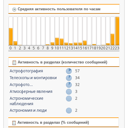
Средняя активность пользователя по часам
0
1
2
3
4
5
6
7
8
9
10
11
12
13
14
15
16
17
18
19
20
21
22
23
Активность в разделах (количество сообщений)
Астрофотография
57
Телескопы и монтировки
34
Астрофото...
32
Атмосферные явления
3
Астрономические
2
наблюдения
Астрономия и люди
2
Активность в разделах (% сообщений)