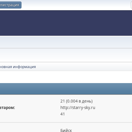
егистрация
новная информация
21 (0.004 в день)
атаром:
http://starry-sky.ru
41
Бийск