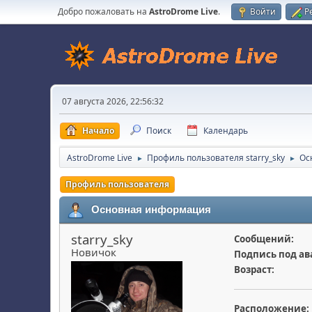
Добро пожаловать на
AstroDrome Live
.
Войти
Р
07 августа 2026, 22:56:32
Начало
Поиск
Календарь
AstroDrome Live
Профиль пользователя starry_sky
Ос
►
►
Профиль пользователя
Основная информация
starry_sky
Сообщений:
Новичок
Подпись под ав
Возраст:
Расположение: