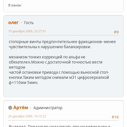
Я кэнон
олег
Гость
19 декабря 2009, 23:27:51
#9
стопорные винты предпочтительнее фрикционов--менее
чувствительны к нарушению балансировки.
механизм тонких коррекций по альфа не
обязателен.Можно с достаточной точностью вести
методом
частой остановки привода с помощью выносной стоп-
кнопки.Таким методом снимали м31 цифрозеркалкой
ф=110мм 5мин.
Артём
Администратор
20 декабря 2009, 19:15:22
#10
Выделил. Предлагаю сюда писать про модификации и