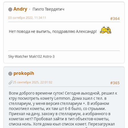
Andry
Пихто Твердятич
03 октября 2022, 11:34:11
#364
Нет повода не выпить, поздравляю Александр!
Sky-Watcher Mak102 Astro-3
prokopih
25 сентября 2025, 22:01:02
#365
Всем доброго времени суток! Сегодня аыходной, решил к
ктру посмотреть комету Lemmon. Дома зшел с тел. в
стеллариум, у меня версия стеллариум +. В избраном
посмотиел кометы, их там шт 6-8 было, со стрыыми.
Приехал на дачу, захожу в стеллариум, а избранного в
кометах нет? Пробовал зайти в тип объектов-кометы,
списка ноль. Хотя дома юыл список комет. Перезагружал