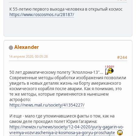
К 55-летию первого выхода человека в открытый космос
https://www.roscosmos.ru/28187/
Alexander
14 апреля 2020, 00:05:28
#244
50 лет драматическому полету "Аполлона-13"...
Современные методы обработки изображения позволили
увидеть в новых деталях жизнь на борту американского
космического корабля после аварии. Как я понимаю, это
те же методы, которые применяются в нынешнем
астрофото:
https://news.mail.ru/society/41354227/
И еще - мало где упоминавшиеся факты о том, как на
самом деле проходил полет Юрия Гагарина:
https://newizv.ru/news/society/12-04-2020/yuriy-gagarin-vo-
vremya-vozvrascheniya-iz-kosmosa-ya-goryu-proschayte