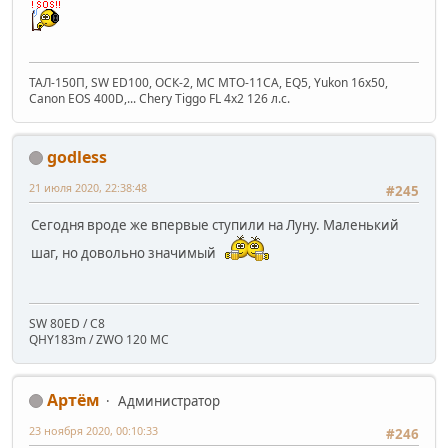
ТАЛ-150П, SW ED100, ОСК-2, МС МТО-11СА, EQ5, Yukon 16x50,
Canon EOS 400D,... Chery Tiggo FL 4x2 126 л.с.
godless
21 июля 2020, 22:38:48
#245
Сегодня вроде же впервые ступили на Луну. Маленький
шаг, но довольно значимый
SW 80ED / C8
QHY183m / ZWO 120 MC
Артём
Администратор
23 ноября 2020, 00:10:33
#246