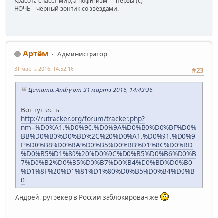
Красота спасет мир, а пофигизм — нервы (c)
НОЧЬ – чёрный зонтик со звёздами.
Артём
Администратор
31 марта 2016, 14:52:16
#23
Цитата: Andry от 31 марта 2016, 14:43:36
Вот тут есть
http://rutracker.org/forum/tracker.php?
nm=%D0%A1.%D0%90.%D0%9A%D0%B0%D0%BF%D0%
BB%D0%B0%D0%BD%2C%20%D0%A1.%D0%91.%D0%9
F%D0%B8%D0%BA%D0%B5%D0%BB%D1%8C%D0%BD
%D0%B5%D1%80%20%D0%9C%D0%B5%D0%B6%D0%B
7%D0%B2%D0%B5%D0%B7%D0%B4%D0%BD%D0%B0
%D1%8F%20%D1%81%D1%80%D0%B5%D0%B4%D0%B
0
Андрей, рутрекер в России заблокирован же