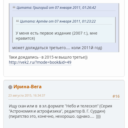
Цитата: Григорий от 07 января 2011, 01:26:42
Цитата: Артём от 07 января 2011, 01:23:22
У меня есть первое издание (2007 г.), мне
нравится)
может долждаться третьего.... коли 2011й год)
Таки дождались - в 2015-м вышло третье))
http://vek2.ru/?mode=book&id=49
Ирина-Вега
23 августа 2015, 16:34:37
#16
Ищу скан или в в эл.формате "Небо и телескоп" (Серия
"Астрономия и астрофизика", редактор В. Г. Сурдин)
(пиратство это, конечно, нехорошо. однако.... ))))