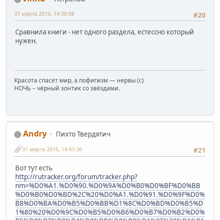
31 марта 2016, 14:38:08
#20
Сравнила книги - нет одного раздела, естессно который
нужен.
Красота спасет мир, а пофигизм — нервы (c)
НОЧЬ – чёрный зонтик со звёздами.
Andry
Пихто Твердятич
31 марта 2016, 14:43:36
#21
Вот тут есть
http://rutracker.org/forum/tracker.php?
nm=%D0%A1.%D0%90.%D0%9A%D0%B0%D0%BF%D0%BB
%D0%B0%D0%BD%2C%20%D0%A1.%D0%91.%D0%9F%D0%
B8%D0%BA%D0%B5%D0%BB%D1%8C%D0%BD%D0%B5%D
1%80%20%D0%9C%D0%B5%D0%B6%D0%B7%D0%B2%D0%