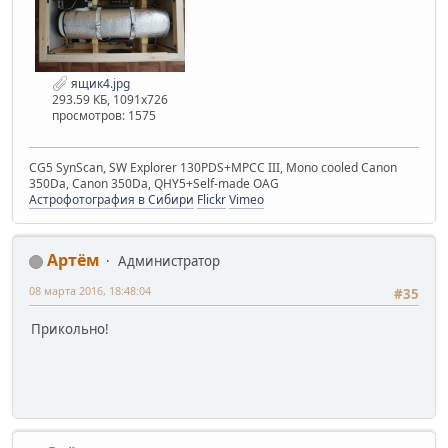
ящик4.jpg
293.59 КБ, 1091x726
просмотров: 1575
CG5 SynScan, SW Explorer 130PDS+MPCC III, Mono cooled Canon
350Da, Canon 350Da, QHY5+Self-made OAG
Астрофотография в Сибири
Flickr
Vimeo
Артём
Администратор
08 марта 2016, 18:48:04
#35
Прикольно!