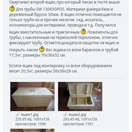
Сварганил второй ящик,про который писал в посте выше
Для трубы SW 130650PDS. Материал фанера 6мм и
деревянный брусок 30мм. В ящик отлично помещается не
только труба но и прочие мелочи: гид, искатель,
коллиматоры для юстировки, провода и т.д. Получился
ящик вместительным и практичным
Ложементы для
трубы, с наклеенным на термоклей поролоном, отлично
фиксируют трубу. Остается дождаться защелок на ящик и
покрыть лаком
Вес ящика со всем барахлом и трубой
17,5кг, размеры 70х36х32 см.
Кстати ящик под монтировку со всем оборудованием
весит 20,5кг, размеры 58х36х28 см.
ящик1.jpg
ящик2.jpg
255.95 КБ, 1091x726
293.45 КБ, 1091x726
просмотров: 1596
просмотров: 1561