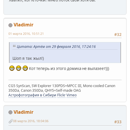
Хватил, когтеточки! Мнеб лоток свой хотя бы.
Vladimir
01 марта 2016, 10:51:21
#32
Цитата: Артём от 29 февраля 2016, 17:24:16
Шоп я так жыл!)
Кот теперь из этого домика не вылазеет)))
CG5 SynScan, SW Explorer 130PDS+MPCC III, Mono cooled Canon
350Da, Canon 350Da, QHY5+Self-made OAG
Астрофотография в Сибири
Flickr
Vimeo
Vladimir
08 марта 2016, 18:04:06
#33