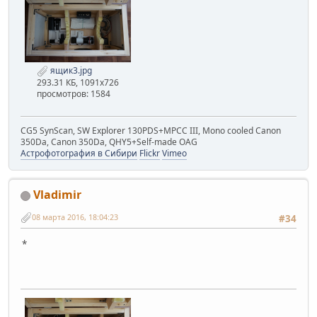
ящик3.jpg
293.31 КБ, 1091x726
просмотров: 1584
CG5 SynScan, SW Explorer 130PDS+MPCC III, Mono cooled Canon
350Da, Canon 350Da, QHY5+Self-made OAG
Астрофотография в Сибири
Flickr
Vimeo
Vladimir
08 марта 2016, 18:04:23
#34
*