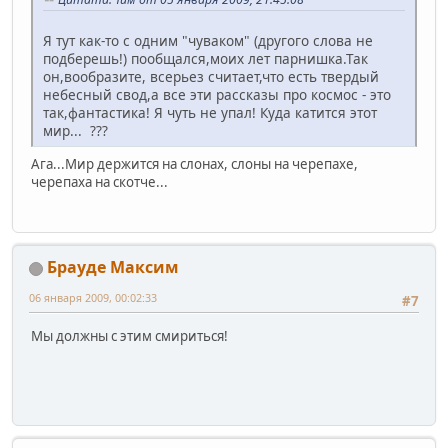
Я тут как-то с одним "чуваком" (другого слова не
подберешь!) пообщался,моих лет парнишка.Так
он,вообразите, всерьез считает,что есть твердый
небесный свод,а все эти рассказы про космос - это
так,фантастика! Я чуть не упал! Куда катится этот
мир... ???
Ага...Мир держится на слонах, слоны на черепахе,
черепаха на скотче...
Брауде Максим
06 января 2009, 00:02:33
#7
Мы должны с этим смириться!