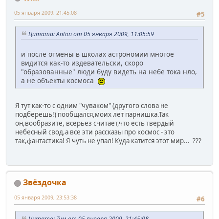
05 января 2009, 21:45:08
#5
Цитата: Anton от 05 января 2009, 11:05:59
и после отмены в школах астрономии многое
видится как-то издевательски, скоро
"образованные" люди буду видеть на небе тока нло,
а не объекты космоса
Я тут как-то с одним "чуваком" (другого слова не
подберешь!) пообщался,моих лет парнишка.Так
он,вообразите, всерьез считает,что есть твердый
небесный свод,а все эти рассказы про космос - это
так,фантастика! Я чуть не упал! Куда катится этот мир... ???
Звёздочка
05 января 2009, 23:53:38
#6
Цитата: Тим от 05 января 2009, 21:45:08