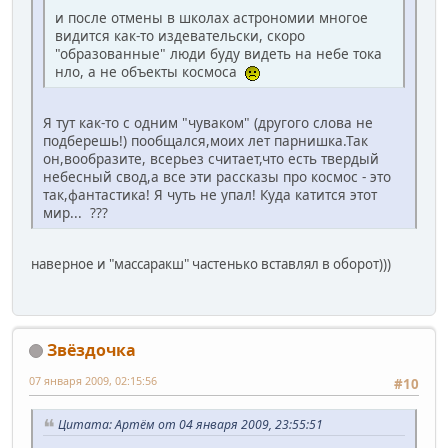
и после отмены в школах астрономии многое
видится как-то издевательски, скоро
"образованные" люди буду видеть на небе тока
нло, а не объекты космоса
Я тут как-то с одним "чуваком" (другого слова не
подберешь!) пообщался,моих лет парнишка.Так
он,вообразите, всерьез считает,что есть твердый
небесный свод,а все эти рассказы про космос - это
так,фантастика! Я чуть не упал! Куда катится этот
мир... ???
наверное и "массаракш" частенько вставлял в оборот)))
Звёздочка
07 января 2009, 02:15:56
#10
Цитата: Артём от 04 января 2009, 23:55:51