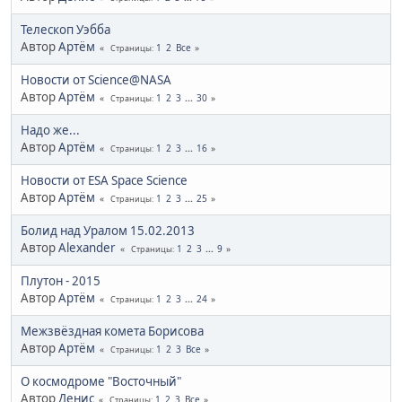
Телескоп Уэбба
Автор
Артём
1
2
Все
Страницы
Новости от Science@NASA
Автор
Артём
1
2
3
...
30
Страницы
Надо же...
Автор
Артём
1
2
3
...
16
Страницы
Новости от ESA Space Science
Автор
Артём
1
2
3
...
25
Страницы
Болид над Уралом 15.02.2013
Автор
Alexander
1
2
3
...
9
Страницы
Плутон - 2015
Автор
Артём
1
2
3
...
24
Страницы
Межзвёздная комета Борисова
Автор
Артём
1
2
3
Все
Страницы
О космодроме "Восточный"
Автор
Денис
1
2
3
Все
Страницы