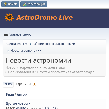
Войти
Регистрация
Главное меню
AstroDrome Live
Общие вопросы астрономии
►
Новости астрономии
►
Новости астрономии
Новости астрономии и космонавтики
0 Пользователи и 11 гостей просматривают этот раздел.
Страницы
1
ВНИЗ
Тема
/
Автор
Другие новости
Автор
Денис
1
2
3
...
75
Страницы