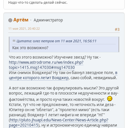
Надо что-то сделать-делай сейчас.
Артём
Администратор
11 мая 2021, 20:40:22
#3
Цитата: олег петров от 11 мая 2021, 16:56:11
Как это возможно?
Что из этого возможно? Изучение звезд? Ну так -
http://www.astrodrome.ru/we/index.php?
topic=1415.msg147030#msg147030
Или снимок Вояджера? Ну там он бахнул звездное поле,
в
центре которого летит Вояджер
, само собой, невидимый.
А вот как возможно так формулировать мысли? Это другой
вопрос, лежащий где-то в плоскости недоученности и вау-
фактомётства, и просто куча таких новостей вокруг.
Кстати, тут что не предложение, то неточность или деза -
Юпитер он не "облетал", а "пролетел мимо" (есть таки
разница); Вояджер-1 летит нифига не впереди "НГ"
(
http://pluto.jhuapl.edu/News-Center/News-Article.php?
page=20210415
), ну и астрономическую единицу наврали