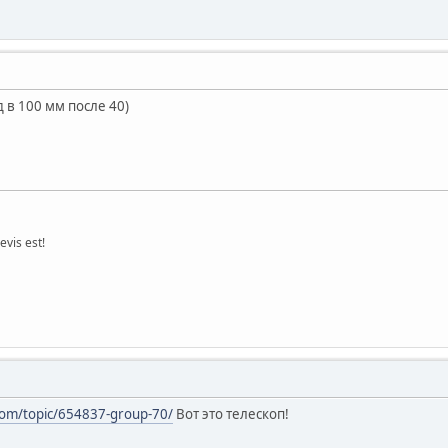
 в 100 мм после 40)
vis est!
com/topic/654837-group-70/
Вот это телескоп!