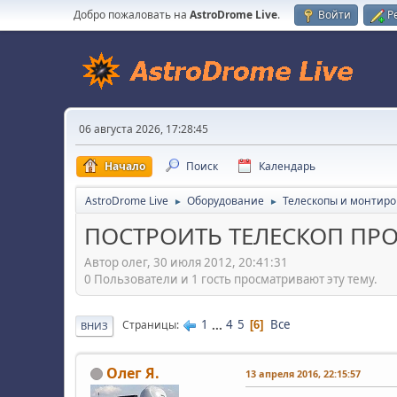
Добро пожаловать на
AstroDrome Live
.
Войти
Р
06 августа 2026, 17:28:45
Начало
Поиск
Календарь
AstroDrome Live
Оборудование
Телескопы и монтиро
►
►
ПОСТРОИТЬ ТЕЛЕСКОП ПРО
Автор олег, 30 июля 2012, 20:41:31
0 Пользователи и 1 гость просматривают эту тему.
1
...
4
5
Все
Страницы
6
ВНИЗ
Олег Я.
13 апреля 2016, 22:15:57