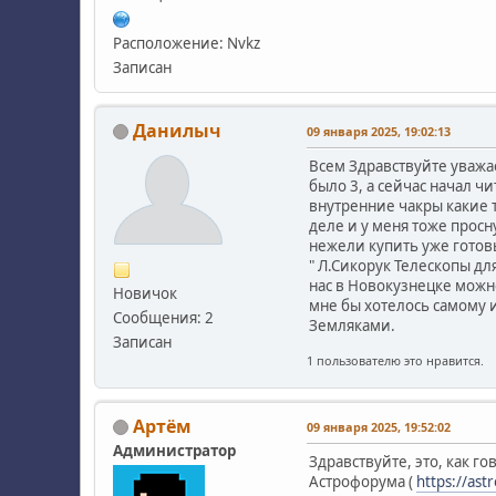
Расположение: Nvkz
Записан
Данилыч
09 января 2025, 19:02:13
Всем Здравствуйте уважа
было 3, а сейчас начал ч
внутренние чакры какие 
деле и у меня тоже просн
нежели купить уже готов
" Л.Сикорук Телескопы дл
нас в Новокузнецке можно
Новичок
мне бы хотелось самому из
Сообщения: 2
Земляками.
Записан
1 пользователю это нравится.
Артём
09 января 2025, 19:52:02
Администратор
Здравствуйте, это, как г
Астрофорума (
https://as