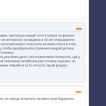
#80
ек, настолько новый что в 9 классе по физике
е не интересно, но видимо в 30 лет открываются
о изготавливают телескопы не имея опыта в этом
у чтобы разобраться в строение каждой детали,
л книжку
то уже имел дело с изготовлением телескопа, где у
рнет магазине китайском уже готовое зеркало, но
анее спасибо и за то что есть такой форум с
#81
маю, ее проще встретить на Авито или барахолке