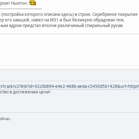
троит Ньютон.
----------------------------------
(постройка которого описана здесь) в строю. Серебряное покрытие
тер его замшей, навел на М31 и был безмерно обрадован тем,
ьным ядром предстал вполне различимый спиральный рукав.
com/track/v2/link?id=02c0b894-e4e2-468b-aeda-c5450d5b1428&url=htt
ство в достижении цели!
ейчас.