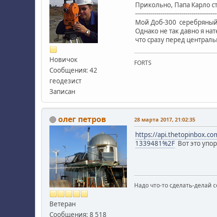
Прикольно, Папа Карло с
------------------------------------------
Мой Доб-300 серебряный 
Однако не так давно я на
что сразу перед централ
Новичок
FORTS
Сообщения: 42
геодезист
Записан
олег петров
28 марта 2017, 21:02:35
https://api.thetopinbox.
1339481%2F
Вот это упор
Надо что-то сделать-делай с
Ветеран
Сообщения: 8 518