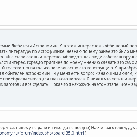
емые Любители Астрономии. Я в этом интересном хобби новый челов
итать литературу по Астрофизике, незнаю почему ранее это было мн
то. Мне стало очень интересно наблюдать как люди собственноручн
улся интерес, гораздо приятнее по моему мнению сделать это самом
ый телескоп, зная только поверхностно его конструкцию. Я приобрё
я любителей астрономии " и у меня есть вопрос к знающим людям, к
 приобрести стекло для главного зеркала. Я видел что есть в инте
 заготовки всё сделать. Пока что я нахожусь на этом этапе. Всем зар
оворится, никому не рано и никогда не поздно) Насчет заготовки, ду
tronomy.ru/forum/index.php/board,35.0.html
).