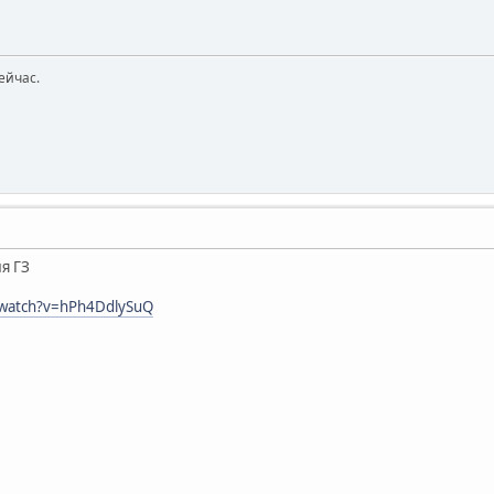
ейчас.
я ГЗ
/watch?v=hPh4DdlySuQ