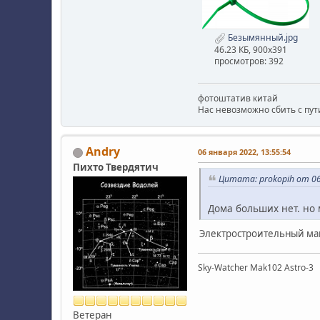
Безымянный.jpg
46.23 КБ, 900x391
просмотров: 392
фотоштатив китай
Нас невозможно сбить с пути
Andry
06 января 2022, 13:55:54
Пихто Твердятич
Цитата: prokopih от 06
Дома больших нет. но 
Электростроительный маг
Sky-Watcher Mak102 Astro-3
Ветеран