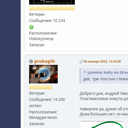
Ветеран
Сообщения: 10 234
Расположение:
Новокузнецк
Записан
prokopih
06 января 2022, 13:33:00
Цитата: Andry от 06 ян
две, три толстых стяжк
Ветеран
Доброго дня, Андрей Лякс
Пластмассовые хомуты дл
Сообщения: 14 266
serken
Наверное да, думал об эт
Расположение:
Дома больших нет. но мыс
Междуреченск
Записан