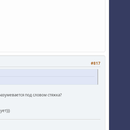
#817
разумевается под словом стяжка?
ет)))