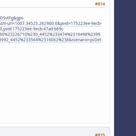
#814
cDSvtFg&gps-
scm-url=1007.34525.262900.0&pvid=175223ee-9ecb-
0,pvid:175223ee-9ecb-47ad-b69c-
%230%23226710%230_4452%233474%2316498%2399
992_4452%233564%2316062%238&scenario=pcDet
#815