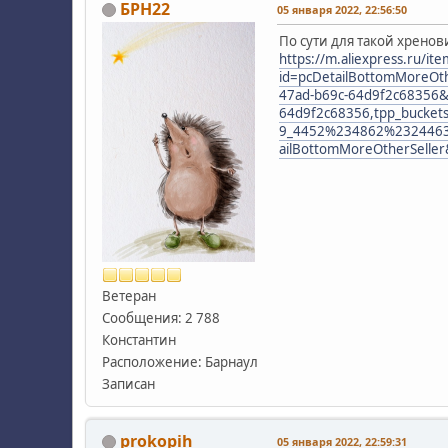
БРН22
05 января 2022, 22:56:50
По сути для такой хрено
https://m.aliexpress.ru/
id=pcDetailBottomMoreOt
47ad-b69c-64d9f2c68356&_
64d9f2c68356,tpp_buck
9_4452%234862%232446
ailBottomMoreOtherSelle
Ветеран
Сообщения: 2 788
Константин
Расположение: Барнаул
Записан
prokopih
05 января 2022, 22:59:31