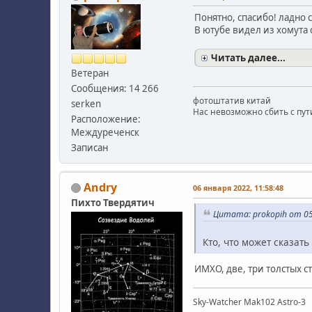
Понятно, спасибо! ладно 
В ютубе видел из хомута с
Читать далее...
Ветеран
Сообщения: 14 266
фотоштатив китай
serken
Нас невозможно сбить с пути
Расположение:
Междуреченск
Записан
Andry
06 января 2022, 11:58:48
Пихто Твердятич
Цитата: prokopih от 05
Кто, что может сказат
ИМХО, две, три толстых с
Sky-Watcher Mak102 Astro-3