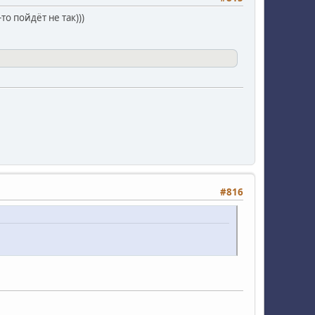
о пойдёт не так)))
#816