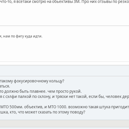
, что-то, я всетаки смотрю на обьективы ЗМ. Про них отзывы по резк
, нам по фигу куда идти.
о такому фокусировочному кольцу?
ться.
о должно быть плавнее. чем просто рукой.
я с сэлфи палкой по склону, и тряски нет такой, если бы, человек де
 МТО 500мм. объектив, и МТО 1000. возможно такая штука пригодит
ка, кто, что может сказать по этому поводу?