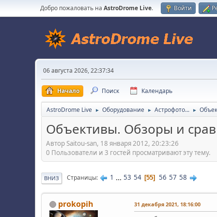
Добро пожаловать на
AstroDrome Live
.
Войти
Р
06 августа 2026, 22:37:34
Начало
Поиск
Календарь
AstroDrome Live
Оборудование
Астрофото...
Объек
►
►
►
Объективы. Обзоры и срав
Автор Saitou-san, 18 января 2012, 20:23:26
0 Пользователи и 3 гостей просматривают эту тему.
1
...
53
54
56
57
58
Страницы
55
ВНИЗ
prokopih
31 декабря 2021, 18:16:00