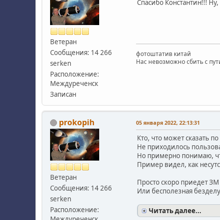
Спасибо Константин!!! Ну
Ветеран
Сообщения: 14 266
фотоштатив китай
Нас невозможно сбить с пути
serken
Расположение:
Междуреченск
Записан
prokopih
05 января 2022, 22:13:31
Кто, что может сказать п
Не приходилось пользова
Но примерно понимаю, чт
Пример видел, как несутс
Ветеран
Просто скоро приедет ЗМ
Сообщения: 14 266
Или бесполезная безделуш
serken
Расположение:
Читать далее...
Междуреченск