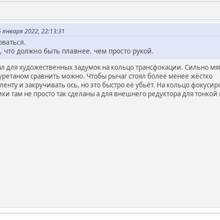
 января 2022, 22:13:31
оваться.
что должно быть плавнее. чем просто рукой.
рал для художественных задумок на кольцо трансфокации. Сильно м
иуретаном сравнить можно. Чтобы рычаг стоял более менее жёстко
ленту и закручивать ось, но это быстро её убьёт. На кольцо фокуси
ки там не просто так сделаны а для внешнего редуктора для тонко
.