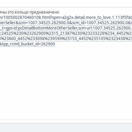
вины это кольцо предназначено
item/1005002870460108.html?spm=a2g2x.detail.more_to_love.1.113f5fd
herSeller&scm=1007.34525.262900.0&scm_id=1007.34525.262900.0&
t=gps-id:pcDetailBottomMoreOtherSeller,scm-url:1007.34525.262900.
ets:24525%230%23262900%2315_21387%230%23233228%234_4452
3%23860_4452%233098%239599%23153_4452%235105%2323438%23
r&tpp_rcmd_bucket_id=262900