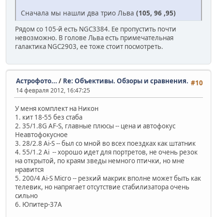
Сначала мы нашли два трио Льва
(105, 96 ,95)
Рядом со 105-й есть NGC3384. Ее пропустить почти
невозможно. В голове Льва есть примечательная
галактика NGC2903, ее тоже стоит посмотреть.
Астрофото...
/
Re: Объективы. Обзоры и сравнения.
#10
14 февраля 2012, 16:47:25
У меня комплект на Никон
1. кит 18-55 без стаба
2. 35/1.8G AF-S, главные плюсы -- цена и автофокус
Неавтофокусное
3. 28/2.8 Ai-S -- был со мной во всех поездках как штатник
4. 55/1.2 Ai -- хорошо идет для портретов, не очень резок
на открытой, по краям зведы немного птички, но мне
нравится
5. 200/4 Ai-S Micro -- резкий макрик вполне может быть как
телевик, но напрягает отсутствие стабилизатора очень
сильно
6. Юпитер-37А