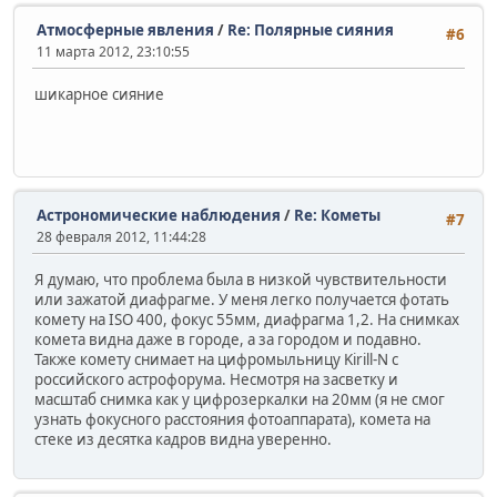
Атмосферные явления
/
Re: Полярные сияния
#6
11 марта 2012, 23:10:55
шикарное сияние
Астрономические наблюдения
/
Re: Кометы
#7
28 февраля 2012, 11:44:28
Я думаю, что проблема была в низкой чувствительности
или зажатой диафрагме. У меня легко получается фотать
комету на ISO 400, фокус 55мм, диафрагма 1,2. На снимках
комета видна даже в городе, а за городом и подавно.
Также комету снимает на цифромыльницу Kirill-N с
российского астрофорума. Несмотря на засветку и
масштаб снимка как у цифрозеркалки на 20мм (я не смог
узнать фокусного расстояния фотоаппарата), комета на
стеке из десятка кадров видна уверенно.