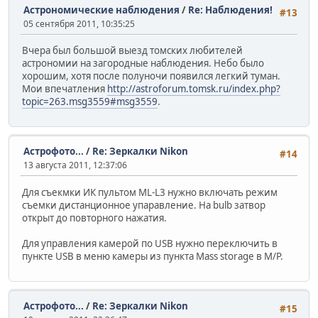
Астрономические наблюдения
/
Re: Наблюдения!
#13
05 сентября 2011, 10:35:25
Вчера был большой выезд томских любителей
астрономии на загородные наблюдения. Небо было
хорошим, хотя после полуночи появился легкий туман.
Мои впечатления
http://astroforum.tomsk.ru/index.php?
topic=263.msg3559#msg3559
.
Астрофото...
/
Re: Зеркалки Nikon
#14
13 августа 2011, 12:37:06
Для съекмки ИК пультом ML-L3 нужно включать режим
съемки дистанционное упаравление. На bulb затвор
открыт до повторного нажатия.
Для управления камерой по USB нужно переключить в
пункте USB в меню камеры из пункта Mass storage в M/P.
Астрофото...
/
Re: Зеркалки Nikon
#15