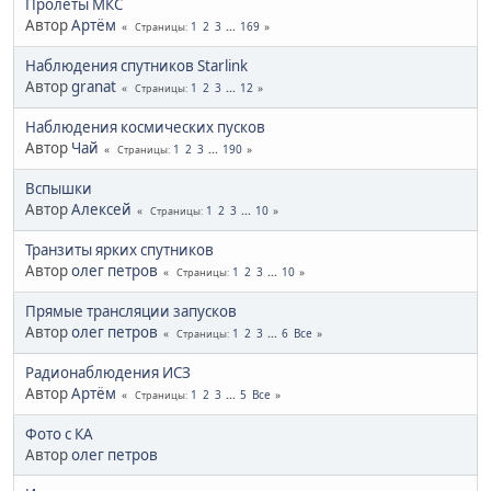
Пролеты МКС
Автор
Артём
1
2
3
...
169
Страницы
Наблюдения спутников Starlink
Автор
granat
1
2
3
...
12
Страницы
Наблюдения космических пусков
Автор
Чай
1
2
3
...
190
Страницы
Вспышки
Автор
Алексей
1
2
3
...
10
Страницы
Транзиты ярких спутников
Автор
олег петров
1
2
3
...
10
Страницы
Прямые трансляции запусков
Автор
олег петров
1
2
3
...
6
Все
Страницы
Радионаблюдения ИСЗ
Автор
Артём
1
2
3
...
5
Все
Страницы
Фото с КА
Автор
олег петров