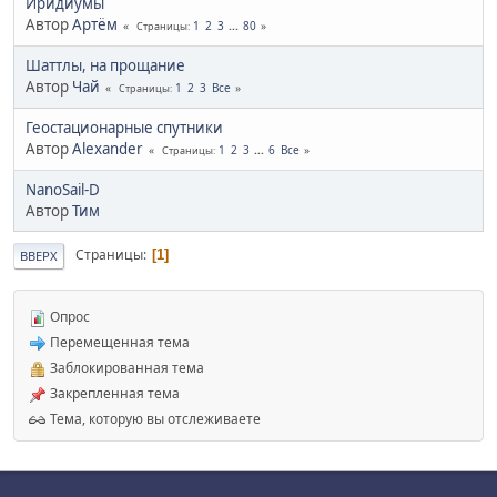
Иридиумы
Автор
Артём
1
2
3
...
80
Страницы
Шаттлы, на прощание
Автор
Чай
1
2
3
Все
Страницы
Геостационарные спутники
Автор
Alexander
1
2
3
...
6
Все
Страницы
NanoSail-D
Автор
Тим
Страницы
1
ВВЕРХ
Опрос
Перемещенная тема
Заблокированная тема
Закрепленная тема
Тема, которую вы отслеживаете