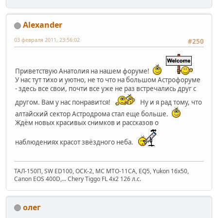
Alexander
03 февраля 2011, 23:56:02
#250
Приветствую Анатолия на нашем форуме!
У нас тут тихо и уютно, не то что на большом Астрофоруме
- здесь все свои, почти все уже не раз встречались друг с
другом. Вам у нас понравится!
Ну и я рад тому, что
алтайский сектор Астродрома стал еще больше.
Ждём новых красивых снимков и рассказов о
наблюдениях красот звёздного неба.
ТАЛ-150П, SW ED100, ОСК-2, МС МТО-11СА, EQ5, Yukon 16x50,
Canon EOS 400D,... Chery Tiggo FL 4x2 126 л.с.
олег