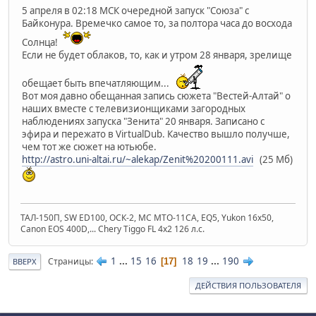
5 апреля в 02:18 МСК очередной запуск "Союза" с
Байконура. Времечко самое то, за полтора часа до восхода
Солнца!
Если не будет облаков, то, как и утром 28 января, зрелище
обещает быть впечатляющим...
Вот моя давно обещанная запись сюжета "Вестей-Алтай" о
наших вместе с телевизионщиками загородных
наблюдениях запуска "Зенита" 20 января. Записано с
эфира и пережато в VirtualDub. Качество вышло получше,
чем тот же сюжет на ютьюбе.
http://astro.uni-altai.ru/~alekap/Zenit%20200111.avi
(25 Мб)
ТАЛ-150П, SW ED100, ОСК-2, МС МТО-11СА, EQ5, Yukon 16x50,
Canon EOS 400D,... Chery Tiggo FL 4x2 126 л.с.
1
...
15
16
18
19
...
190
Страницы
17
ВВЕРХ
ДЕЙСТВИЯ ПОЛЬЗОВАТЕЛЯ