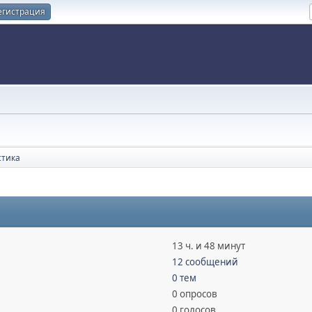
егистрация
стика
13 ч. и 48 минут
12 сообщений
0 тем
0 опросов
0 голосов