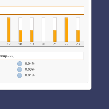
17
18
19
20
21
22
23
ообщений)
0.04%
0.03%
0.01%