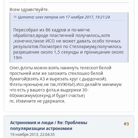
Всем здравствуйте.
Цитата: олег петров от 17 ноября 2017, 19:21:24
Пересобрал из 86 кадров и по-мягче
обработал,вроде пластичней получилось,хотя
,конечно,такое ИСО не может давать особо точных
результатов.Посмотрел по Стеллариуму,получилось
разрешение около 1,5 секунды и проницание около
19m
Олег,флэты можно взять накинуть телескоп белой
простыней или же заложить стеклошко белой
бумагой(взять А3 и вырезать круг с дырдочкой).
Флэты нужны(не,не так,НУЖНЫ!).Исо делайте минимум
что есть у вашего фота,и выдержки 30-
60(максимум)секунд.И будет счастье)
пс. Извините не удержался.
Астрономия и люди
/
Re: Проблемы
#3
популяризации астрономии
19 ноября 2013, 22:04:35