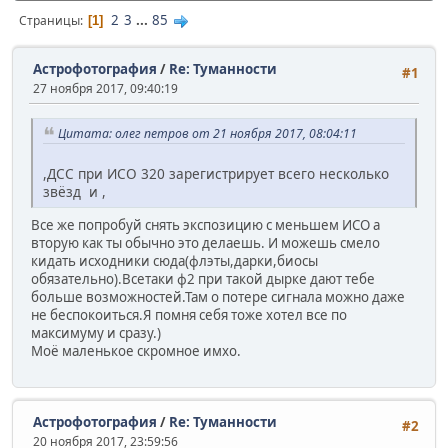
2
3
...
85
Страницы
1
Астрофотография
/
Re: Туманности
#1
27 ноября 2017, 09:40:19
Цитата: олег петров от 21 ноября 2017, 08:04:11
,ДСС при ИСО 320 зарегистрирует всего несколько
звёзд и ,
Все же попробуй снять экспозицию с меньшем ИСО а
вторую как ты обычно это делаешь. И можешь смело
кидать исходники сюда(флэты,дарки,биосы
обязательно).Всетаки ф2 при такой дырке дают тебе
больше возможностей.Там о потере сигнала можно даже
не беспокоиться.Я помня себя тоже хотел все по
максимуму и сразу.)
Моё маленькое скромное имхо.
Астрофотография
/
Re: Туманности
#2
20 ноября 2017, 23:59:56