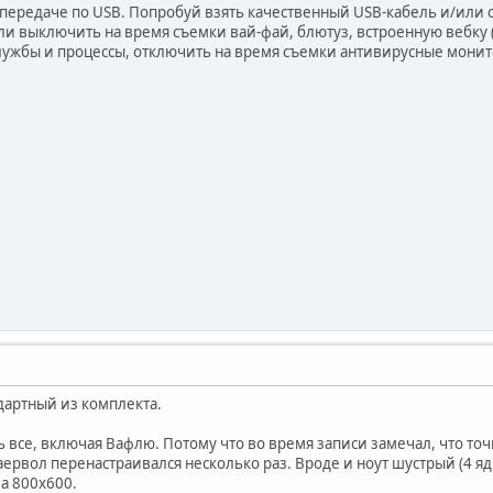
передаче по USB. Попробуй взять качественный USB-кабель и/или о
и выключить на время съемки вай-фай, блютуз, встроенную вебку (
лужбы и процессы, отключить на время съемки антивирусные монито
дартный из комплекта.
 все, включая Вафлю. Потому что во время записи замечал, что точ
фаервол перенастраивался несколько раз. Вроде и ноут шустрый (4 я
а 800х600.