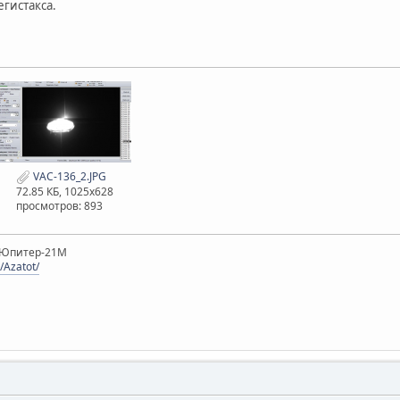
егистакса.
VAC-136_2.JPG
72.85 КБ, 1025x628
просмотров: 893
, Юпитер-21М
/Azatot/