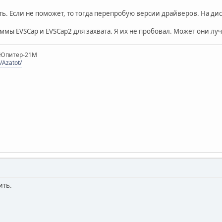
. Если не поможет, то тогда перепробую версии драйверов. На дис
ммы EVSCap и EVSCap2 для захвата. Я их не пробовал. Может они лу
, Юпитер-21М
/Azatot/
ить.