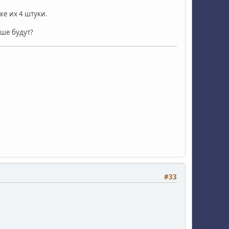
ке их 4 штуки.
чше будут?
#33