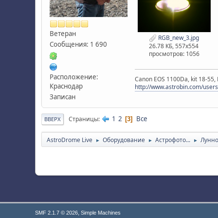
Ветеран
RGB_new_3.jpg
Сообщения: 1 690
26.78 КБ, 557x554
просмотров: 1056
Расположение:
Canon EOS 1100Da, kit 18-55
Краснодар
http://www.astrobin.com/users
Записан
1
2
Все
Страницы
3
ВВЕРХ
AstroDrome Live
Оборудование
Астрофото...
Лунно
►
►
►
,
SMF 2.1.7 © 2026
Simple Machines