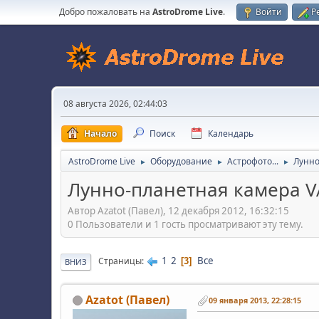
Добро пожаловать на
AstroDrome Live
.
Войти
Р
08 августа 2026, 02:44:03
Начало
Поиск
Календарь
AstroDrome Live
Оборудование
Астрофото...
Лунно
►
►
►
Лунно-планетная камера V
Автор Azatot (Павел), 12 декабря 2012, 16:32:15
0 Пользователи и 1 гость просматривают эту тему.
1
2
Все
Страницы
3
ВНИЗ
Azatot (Павел)
09 января 2013, 22:28:15