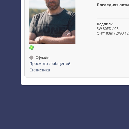
Последняя акти
Подпись:
SW 80ED / C8
QHY183m / ZWO 12
Офлайн
Просмотр сообщений
Статистика