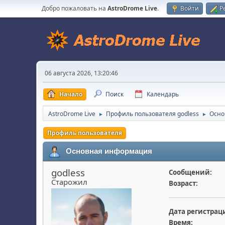
Добро пожаловать на
AstroDrome Live
.
Войти
Р
06 августа 2026, 13:20:46
Начало
Поиск
Календарь
AstroDrome Live
Профиль пользователя godless
Осно
►
►
Профиль пользователя
Основная информация
godless
Сообщений:
Старожил
Возраст:
Дата регистрац
Время: