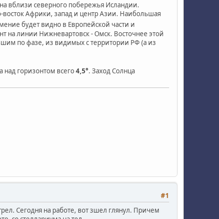
ана вблизи северного побережья Исландии.
ро-восток Африки, запад и центр Азии. Наибольшая
мение будет видно в Европейской части и
нт на линии Нижневартовск - Омск. Восточнее этой
шим по фазе, из видимых с территории РФ (а из
а над горизонтом всего
4,5°
. Заход Солнца
#1
трел. Сегодня на работе, вот зшел глянул. Причем
то, со стеллариума на тел.