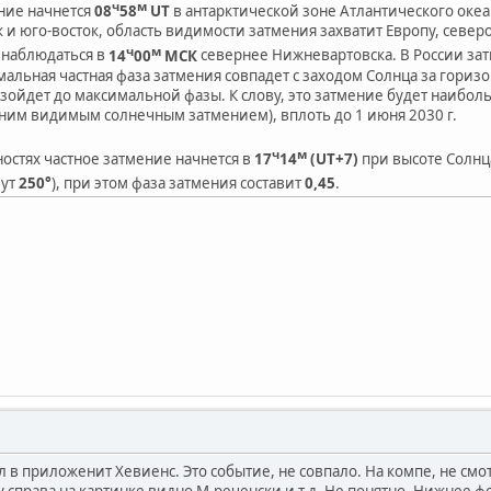
ч
м
ние начнется
08
58
UT
в антарктической зоне Атлантического оке
к и юго-восток, область видимости затмения захватит Европу, севе
ч
м
 наблюдаться в
14
00
МСК
севернее Нижневартовска. В России зат
альная частная фаза затмения совпадет с заходом Солнца за горизо
зойдет до максимальной фазы. К слову, это затмение будет наиболь
дним видимым солнечным затмением), вплоть до 1 июня 2030 г.
ч
м
остях частное затмение начнется в
17
14
(UT+7)
при высоте Солнц
мут
250°
), при этом фаза затмения составит
0,45
.
л в приложенит Хевиенс. Это событие, не совпало. На компе, не смо
у справа на картинке видно М-реченски и т.д. Не понятно. Нижнее фо