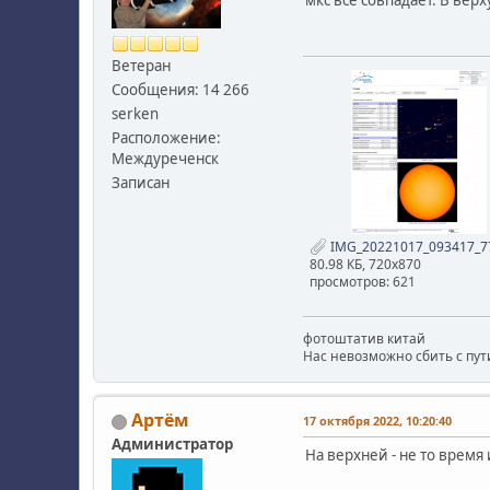
Ветеран
Сообщения: 14 266
serken
Расположение:
Междуреченск
Записан
IMG_20221017_093417_7
80.98 КБ, 720x870
просмотров: 621
фотоштатив китай
Нас невозможно сбить с пути
Артём
17 октября 2022, 10:20:40
Администратор
На верхней - не то время