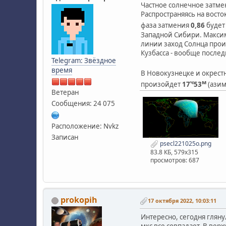
Частное солнечное затме
Распространяясь на восто
фаза затмения
0,86
будет
Западной Сибири. Максим
линии заход Солнца прои
Кузбасса - вообще после
Telegram: Звёздное
время
В Новокузнецке и окрестн
ч
м
произойдет
17
53
(ази
Ветеран
Сообщения: 24 075
Расположение: Nvkz
Записан
psecl221025o.png
83.8 КБ, 579x315
просмотров: 687
prokopih
17 октября 2022, 10:03:11
Интересно, сегодня гляну
мкс все совпадает. В верх