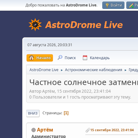
Добро пожаловать на
AstroDrome Live
.
Войти
Р
07 августа 2026, 20:03:31
Начало
Поиск
Календарь
AstroDrome Live
Астрономические наблюдения
Гряд
►
►
Частное солнечное затмени
Автор Артём, 15 сентября 2022, 23:41:04
0 Пользователи и 1 гость просматривают эту тему.
Страницы
1
ВНИЗ
Артём
15 сентября 2022, 23:41:04
Администратор