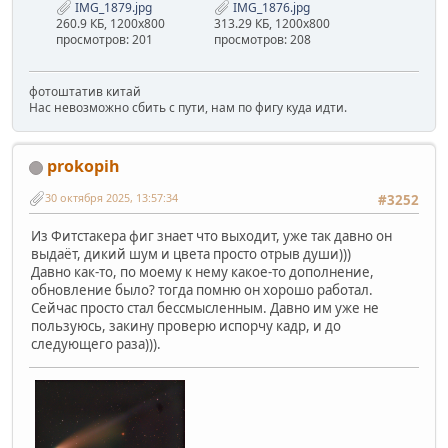
IMG_1879.jpg
IMG_1876.jpg
260.9 КБ, 1200x800
313.29 КБ, 1200x800
просмотров: 201
просмотров: 208
фотоштатив китай
Нас невозможно сбить с пути, нам по фигу куда идти.
prokopih
30 октября 2025, 13:57:34
#3252
Из Фитстакера фиг знает что выходит, уже так давно он
выдаёт, дикий шум и цвета просто отрыв души)))
Давно как-то, по моему к нему какое-то дополнение,
обновление было? тогда помню он хорошо работал.
Сейчас просто стал бессмысленным. Давно им уже не
пользуюсь, закину проверю испорчу кадр, и до
следующего раза))).