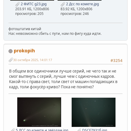
2 ФИТС g23.jpg
2 Дсс по комете.jpg
203.91 КБ, 1200x806
83.92 КБ, 1200x806
просмотров: 205
просмотров: 246
фотоштатив китай
Нас невозможно сбить с пути, нам по фигу куда идти.
prokopih
30 октября 2025, 14:01:17
#3254
В общем все одиночники лучше серий, не чего так и не
смог вытянуть с серий, лучше чем с одиночных кадров.
Какой-то с права свет, толи свет от машин попадающих в
кадр, толи фокусёр криво? Пока не понятно?
5 ДСС по комете и звёздам.jpg
DSCF7931б.jpg