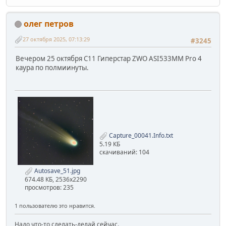
олег петров
27 октября 2025, 07:13:29
#3245
Вечером 25 октября С11 Гиперстар ZWO ASI533MM Pro 4
каура по полмиинуты.
Capture_00041.Info.txt
5.19 КБ
скачиваний: 104
Autosave_51.jpg
674.48 КБ, 2536x2290
просмотров: 235
1 пользователю это нравится.
Надо что-то сделать-делай сейчас.