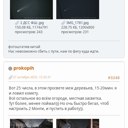
2 ДСС ФШ .jpg
IMG_1781.jpg
150.08 КБ, 1174x791
228.75 КБ, 1200x800
просмотров: 243
просмотров: 231
фотоштатив китай
Нас невозможно сбить с пути, нам по фигу куда идти.
prokopih
27 октября 2025, 15:33:31
#3248
Вот 25 числа, в этом просвете меж деревьев, 15-20мин. я
и ловил комету.
Всё остальное во всём огороде, местная засветка.
Тут более, менее поймал))) Но очь быстро бегал, чтоб
настроить 2 Монти, и пустить в работу)).