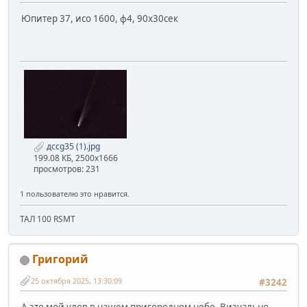
Юпитер 37, исо 1600, ф4, 90х30сек
дссg35 (1).jpg
199.08 КБ, 2500x1666
просмотров: 231
1 пользователю это нравится.
ТАЛ 100 RSMT
Григорий
25 октября 2025, 13:30:09
#3242
А это мой улов в нашем пригородном небе. Визуально