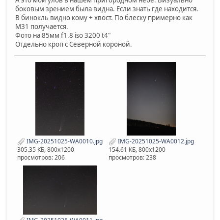
боковым зрением была видна. Если знать где находится.
В бинокль видно кому + хвост. По блеску примерно как
М31 получается.
Фото на 85мм f1.8 iso 3200 t4"
Отдельно кроп с Северной короной.
IMG-20251025-WA0010.jpg
IMG-20251025-WA0012.jpg
305.35 КБ, 800x1200
154.61 КБ, 800x1200
просмотров: 206
просмотров: 238