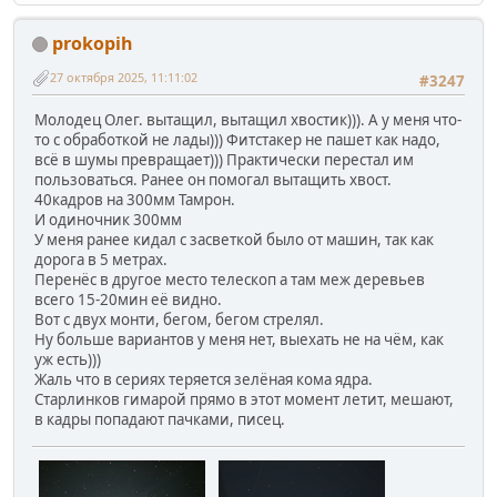
prokopih
27 октября 2025, 11:11:02
#3247
Молодец Олег. вытащил, вытащил хвостик))). А у меня что-
то с обработкой не лады))) Фитстакер не пашет как надо,
всё в шумы превращает))) Практически перестал им
пользоваться. Ранее он помогал вытащить хвост.
40кадров на 300мм Тамрон.
И одиночник 300мм
У меня ранее кидал с засветкой было от машин, так как
дорога в 5 метрах.
Перенёс в другое место телескоп а там меж деревьев
всего 15-20мин её видно.
Вот с двух монти, бегом, бегом стрелял.
Ну больше вариантов у меня нет, выехать не на чём, как
уж есть)))
Жаль что в сериях теряется зелёная кома ядра.
Старлинков гимарой прямо в этот момент летит, мешают,
в кадры попадают пачками, писец.