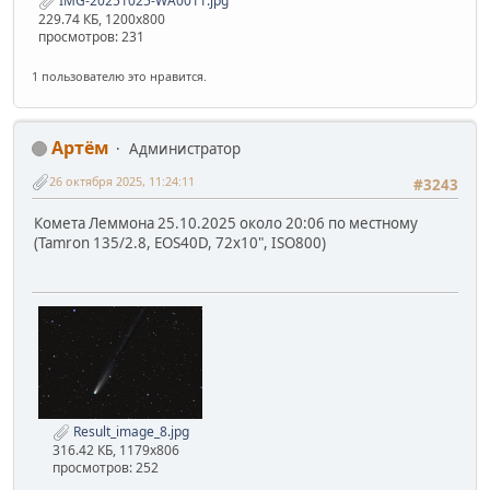
IMG-20251025-WA0011.jpg
229.74 КБ, 1200x800
просмотров: 231
1 пользователю это нравится.
Артём
Администратор
26 октября 2025, 11:24:11
#3243
Комета Леммона 25.10.2025 около 20:06 по местному
(Tamron 135/2.8, EOS40D, 72x10", ISO800)
Result_image_8.jpg
316.42 КБ, 1179x806
просмотров: 252