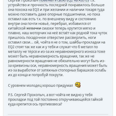
Сергей Прокопыч
поменял я свою EQ2 на Astro3
т.к.
устройство и прочность последней понравилось больше
она похожа на EQ3 и при желании и наличии токаря туда
можно поставить даже опорные подшипники, но пока
оставил как есть т.к. по внешнему виду и состоянию
внутри она почти новьё, перебрал, избавился от
китайской
жевачки
смазки теперь крутится мягко и
плавно, наш моторчик на неё встаёт как родной тока чуток
пришлось посадочное отверстие рассверлить, ноги
оставил свои... ой, чойта я не о том, шайбы-прокладки на
EQ2 стоят так же как и у тебя и служат что б металл по
металлу не тёрся и из-за их неравномерного износа тоже
может быть неравномерность вращения, так же не
равномерности вращения не обязательно могут быть из-
за кривизны оси, неравномерность вращения может быть
из-за выработки от затяжных-стопорных барашков ослабь
их до конца и попробуй покрути.
С уровнем молодец хорошо придумал
P.S. Сергей Прокопыч, а вот чойта не видно у тебя
прокладки под той постоянно откручивающейся гайкой
куда крепится ось противовеса?