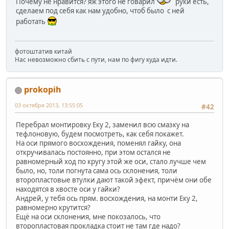
Почему не нравится? яж этого не говарил
руки есть,
сделаем под себя как нам удобно, чтоб было с ней
работать
фотоштатив китай
Нас невозможно сбить с пути, нам по фигу куда идти.
prokopih
03 октября 2013, 13:55:05
#42
Перебрал монтировку Еку 2, заменил всю смазку на
тефлоновую, будем посмотреть, как себя покажет.
На оси прямого восхождения, поменял гайку, она
откручивалась постоянно, при этом остался не
равномерный ход по кругу этой же оси, стало лучше чем
было, но, толи погнута сама ось склонения, толи
второпластовые втулки дают такой эфект, причём они обе
находятся в хвосте оси у гайки?
Андрей, у тебя ось прям. восхождения, на монти Еку 2,
равномерно крутится?
Ещё на оси склонения, мне покозалось, что
второпластовая прокладка стоит не там где надо?