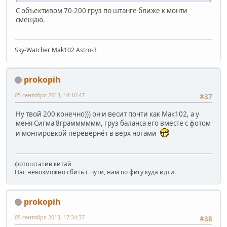
С объективом 70-200 груз по штанге ближе к монти
смещаю.
Sky-Watcher Mak102 Astro-3
prokopih
05 сентября 2013, 14:16:47
#37
Ну твой 200 конечно))) он и весит почти как Мак102, а у
меня Сигма 8грамммммм, груз баланса его вместе с фотом
и монтировкой перевернёт в верх ногами
фотоштатив китай
Нас невозможно сбить с пути, нам по фигу куда идти.
prokopih
05 сентября 2013, 17:34:37
#38