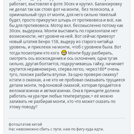
работает, выстовлял в фоте 30сек и крутил. Балансировку
не делал так как стоял фот на монти, без телескопа, а
ориинальный груз от монти, для него сильно тяжёлый
будет, просто прикрутил штырь от противовеса и всё, как
бы для противовеса. Мотор вкл. бессмысленно потому как
30сек. выдержка. Монти выставить по горизонтали нет
возможности, нет уровня на ней. Вот сейчас привезут
новый штатив Бенро 158, выдеру из старого китайца
уровень, и приклеюк на монти, чтоб с уровнем была. Вот
тогда посмотрим кто кого
Монти буду разбирать,
смотреть ось восжождения и ось склонения, одна тугая
сильно, другая болтается, подкручиваешь гайку, начинает
крутится неравномерно, сперва легко, через180* очень
туго, похоже разбиты втулки. За одно проверю смажку?
кстати о смазках, а не кто не пробовал смазывать трущиеся
детали монти, тефлоновой смазкой, которая продаётся в
веломагазинах и автмагазинах. Она в принципе должна
работать на ура при любых температурах,+ её можно
заливать не разбирая монти, кто что может сказать по
этому поводу?
фотоштатив китай
Нас невозможно сбить с пути, нам по фигу куда идти.