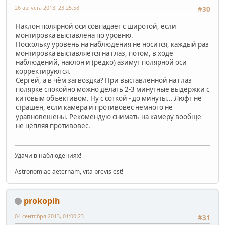
26 августа 2013, 23:25:58
#30
Наклон полярной оси совпадает с широтой, если
монтировка выставлена по уровню.
Поскольку уровень на наблюдения не носится, каждый раз
монтировка выставляется на глаз, потом, в ходе
наблюдений, наклон и (редко) азимут полярной оси
корректируются.
Сергей, а в чём загвоздка? При выставленной на глаз
полярке спокойно можно делать 2-3 минутные выдержки с
китовым объективом. Ну с соткой - до минуты... Люфт не
страшен, если камера и противовес немного не
уравновешены. Рекомендую снимать на камеру вообще
не цепляя противовес.
Удачи в наблюдениях!
Astronomiae aeternam, vita brevis est!
prokopih
04 сентября 2013, 01:00:23
#31