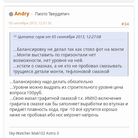
Andry
Пихто Твердятич
05 сентября 2013, 12:51:56
#34
Цитата: серж от 05 сентября 2013, 12:27:08
...Балансировку не делал так как стоял фот на монти
...Монти выставить по горизонтали нет
возможности, нет уровня на ней.
...кстати о смазках, а не кто не пробовал смазывать
трущиеся детали монти, тефлоновой смазкой
...Балансировку надо делать обязательно
...Уровни можно выдрать из строительного уровня цена
вопроса 100руб.
...Свою мазал графитной смазкой т.к. ИМХО включения
графита в смазке как бы заполняет выработки во втулках и
придаёт плавность хода, при -10 всё крутится хорошо
ниже не пробовал ибо нос мёрзнет напрочь
Sky-Watcher Mak102 Astro-3