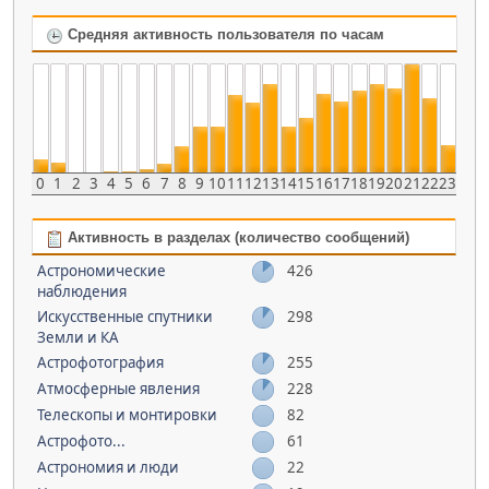
Средняя активность пользователя по часам
0
1
2
3
4
5
6
7
8
9
10
11
12
13
14
15
16
17
18
19
20
21
22
23
Активность в разделах (количество сообщений)
Астрономические
426
наблюдения
Искусственные спутники
298
Земли и КА
Астрофотография
255
Атмосферные явления
228
Телескопы и монтировки
82
Астрофото...
61
Астрономия и люди
22