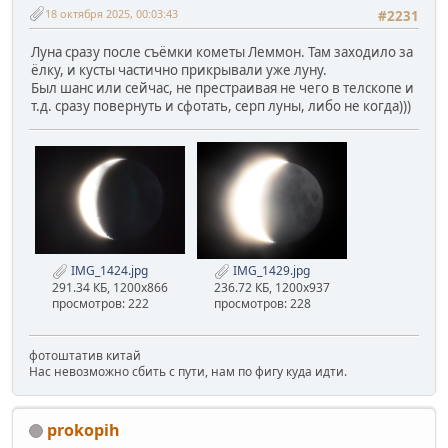
18 октября 2025, 00:03:43
#2231
Луна сразу после съёмки кометы Леммон. Там заходило за
ёлку, и кусты частично прикрывали уже луну.
Был шанс или сейчас, не престраивая не чего в телскопе и
т.д. сразу повернуть и сфотать, серп луны, либо не когда)))
IMG_1424.jpg
IMG_1429.jpg
291.34 КБ, 1200x866
236.72 КБ, 1200x937
просмотров: 222
просмотров: 228
фотоштатив китай
Нас невозможно сбить с пути, нам по фигу куда идти.
prokopih