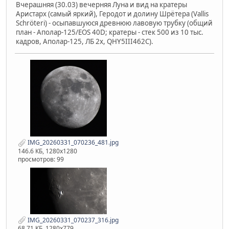
Вчерашняя (30.03) вечерняя Луна и вид на кратеры
Аристарх (самый яркий), Геродот и долину Шрётера (Vallis
Schröteri) - осыпавшуюся древнюю лавовую трубку (общий
план - Аполар-125/EOS 40D; кратеры - стек 500 из 10 тыс.
кадров, Аполар-125, ЛБ 2х, QHY5III462C).
IMG_20260331_070236_481.jpg
146.6 КБ, 1280x1280
просмотров: 99
IMG_20260331_070237_316.jpg
68.71 КБ, 1280x779