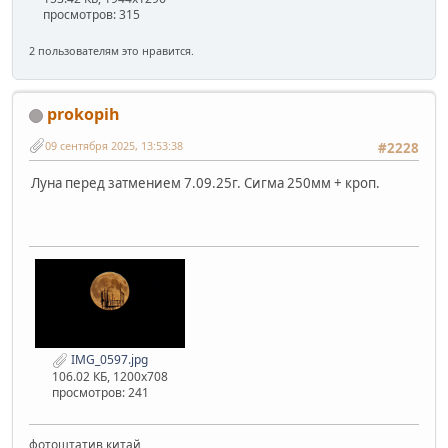
просмотров: 315
2 пользователям это нравится.
prokopih
09 сентября 2025, 13:53:38
#2228
Луна перед затмением 7.09.25г. Сигма 250мм + кроп.
IMG_0597.jpg
106.02 КБ, 1200x708
просмотров: 241
фотоштатив китай