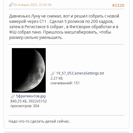
05 января 2025, 22:45:30
#2220
Давненько Луну не снимал, вот и решил собрать с новой
камерой через С11 . Сделал 5 роликов по 200 кадров,
затем в Регистаксе 6 собрал , в Фитсворке обработал и в
ФШ собрал пано. Пришлось масштабировать, чтобы
размер сильно уменьшить.
19_57_05.CameraSettings.txt
2.27 КБ
скачиваний: 151
5фрагментов.jpg
840.25 КБ, 3922x5152
просмотров: 304
Надо что-то сделать-делай сейчас.