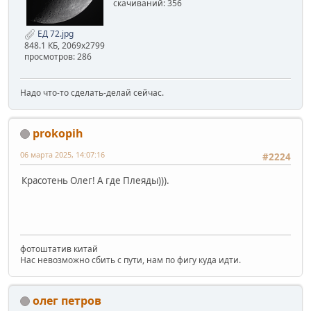
скачиваний: 356
ЕД 72.jpg
848.1 КБ, 2069x2799
просмотров: 286
Надо что-то сделать-делай сейчас.
prokopih
06 марта 2025, 14:07:16
#2224
Красотень Олег! А где Плеяды))).
фотоштатив китай
Нас невозможно сбить с пути, нам по фигу куда идти.
олег петров