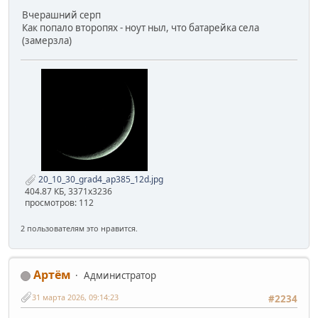
Вчерашний серп
Как попало второпях - ноут ныл, что батарейка села
(замерзла)
20_10_30_grad4_ap385_12d.jpg
404.87 КБ, 3371x3236
просмотров: 112
2 пользователям это нравится.
Артём
Администратор
31 марта 2026, 09:14:23
#2234