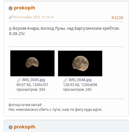
prokopih
09 сентября 2025, 15:16:16
#2230
р.Верхяя Анара, восход Луны, над Баргузинским хребтом.
8.08.25г.
IMG_0045.jpg
IMG_0048.jpg
89.07 КБ, 1200x701
128.93 КБ, 1200x698
просмотров: 304
просмотров: 245
фотоштатив китай
Нас невозможно сбить с пути, нам по фигу куда идти.
prokopih