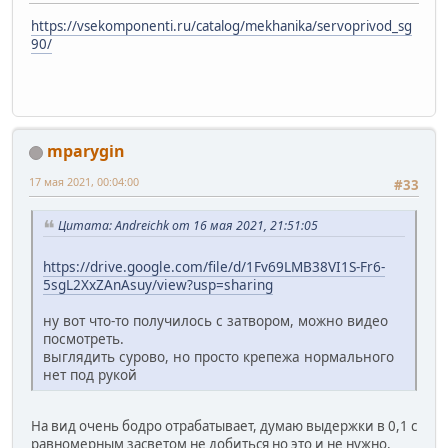
https://vsekomponenti.ru/catalog/mekhanika/servoprivod_sg
90/
mparygin
17 мая 2021, 00:04:00
#33
Цитата: Andreichk от 16 мая 2021, 21:51:05
https://drive.google.com/file/d/1Fv69LMB38VI1S-Fr6-
5sgL2XxZAnAsuy/view?usp=sharing
ну вот что-то получилось с затвором, можно видео
посмотреть.
выглядить сурово, но просто крепежа нормального
нет под рукой
На вид очень бодро отрабатывает, думаю выдержки в 0,1 с
равномерным засветом не добиться но это и не нужно.