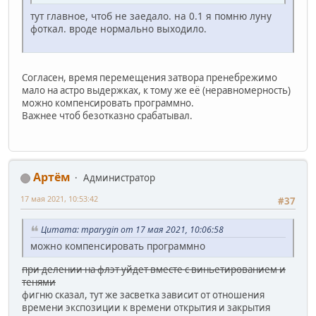
тут главное, чтоб не заедало. на 0.1 я помню луну
фоткал. вроде нормально выходило.
Согласен, время перемещения затвора пренебрежимо
мало на астро выдержках, к тому же её (неравномерность)
можно компенсировать программно.
Важнее чтоб безотказно срабатывал.
Артём
Администратор
17 мая 2021, 10:53:42
#37
Цитата: mparygin от 17 мая 2021, 10:06:58
можно компенсировать программно
при делении на флэт уйдет вместе с виньетированием и
тенями
фигню сказал, тут же засветка зависит от отношения
времени экспозиции к времени открытия и закрытия