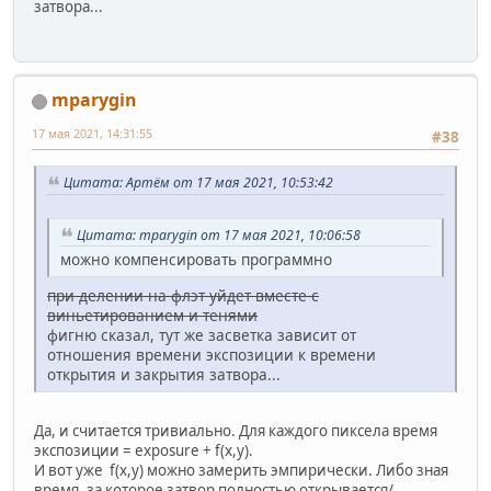
затвора...
mparygin
17 мая 2021, 14:31:55
#38
Цитата: Артём от 17 мая 2021, 10:53:42
Цитата: mparygin от 17 мая 2021, 10:06:58
можно компенсировать программно
при делении на флэт уйдет вместе с
виньетированием и тенями
фигню сказал, тут же засветка зависит от
отношения времени экспозиции к времени
открытия и закрытия затвора...
Да, и считается тривиально. Для каждого пиксела время
экспозиции = exposure + f(x,y).
И вот уже f(x,y) можно замерить эмпирически. Либо зная
время, за которое затвор полностью открывается/