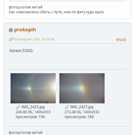
фотоштатив китай
Нас невозможно сбить с пути, нам по фигу куда идти.
prokopih
09 февраля 2026, 18:38:06
#545
Кенон 550D.
IMG_2425.jpg
IMG_2427.jpg
246.86 КБ, 1400x933
273.48 КБ, 1400x933
просмотров: 196
просмотров: 188
фотоштатив китай