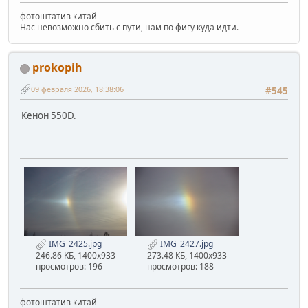
фотоштатив китай
Нас невозможно сбить с пути, нам по фигу куда идти.
prokopih
09 февраля 2026, 18:38:06
#545
Кенон 550D.
IMG_2425.jpg
IMG_2427.jpg
246.86 КБ, 1400x933
273.48 КБ, 1400x933
просмотров: 196
просмотров: 188
фотоштатив китай