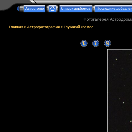
Astrodrome
Список альбомов
Последние добавле
Фотогалерея Астродрома
Главная
>
Астрофотография
>
Глубокий космос