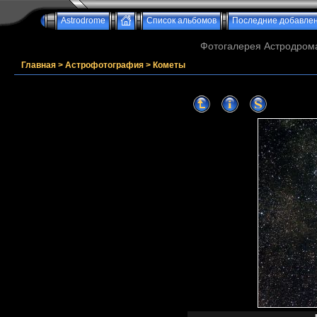
Astrodrome
Список альбомов
Последние добавле
Фотогалерея Астродрома
Главная
>
Астрофотография
>
Кометы