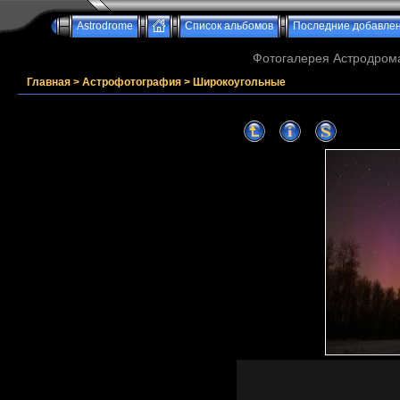
Astrodrome
Список альбомов
Последние добавле
Фотогалерея Астродрома
Главная
>
Астрофотография
>
Широкоугольные