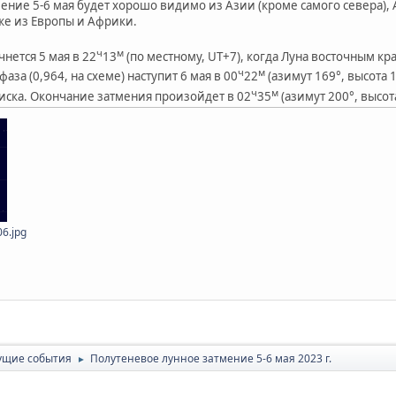
ение 5-6 мая будет хорошо видимо из Азии (кроме самого севера),
же из Европы и Африки.
ч
м
чнется 5 мая в 22
13
(по местному, UT+7), когда Луна восточным кр
ч
м
аза (0,964, на схеме) наступит 6 мая в 00
22
(азимут 169°, высота 
ч
м
диска. Окончание затмения произойдет в 02
35
(азимут 200°, высота
6.jpg
ущие события
Полутеневое лунное затмение 5-6 мая 2023 г.
►