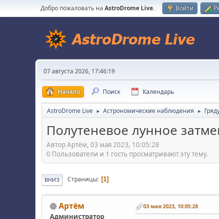
Добро пожаловать на
AstroDrome Live
.
Войти
Р
07 августа 2026, 17:46:19
Начало
Поиск
Календарь
AstroDrome Live
Астрономические наблюдения
Гряд
►
►
Полутеневое лунное затмен
Автор Артём, 03 мая 2023, 10:05:28
0 Пользователи и 1 гость просматривают эту тему.
Страницы
1
ВНИЗ
Артём
03 мая 2023, 10:05:28
Администратор