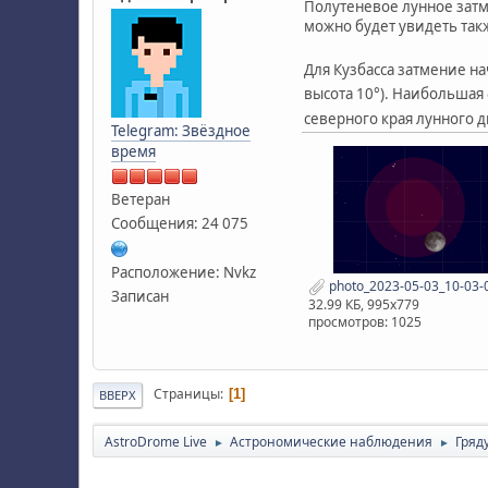
Полутеневое лунное затм
можно будет увидеть так
Для Кузбасса затмение на
высота 10°). Наибольшая ф
северного края лунного 
Telegram: Звёздное
время
Ветеран
Сообщения: 24 075
Расположение: Nvkz
photo_2023-05-03_10-03-0
Записан
32.99 КБ, 995x779
просмотров: 1025
Страницы
1
ВВЕРХ
AstroDrome Live
Астрономические наблюдения
Гряд
►
►