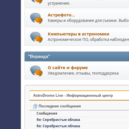
устранение.
Астрофото...
Камеры и оборудование для съемки. Выбор
Компьютеры в астрономии
Астрономическое ПО, обработка наблюде
"Веранда"
О сайте и форуме
Уведомления, отзывы, техподдержка
AstroDrome Live - Информационный центр
Последние сообщения
Сообщение
Re: Серебристые облака
Re: Серебристые облака