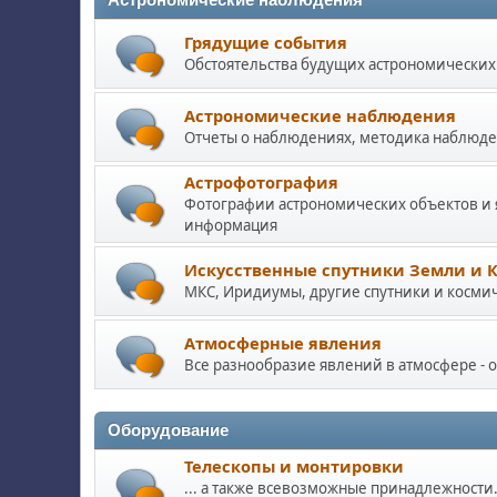
Астрономические наблюдения
Грядущие события
Обстоятельства будущих астрономических
Астрономические наблюдения
Отчеты о наблюдениях, методика наблюд
Астрофотография
Фотографии астрономических объектов и 
информация
Искусственные спутники Земли и 
МКС, Иридиумы, другие спутники и косми
Атмосферные явления
Все разнообразие явлений в атмосфере - об
Оборудование
Телескопы и монтировки
... а также всевозможные принадлежности