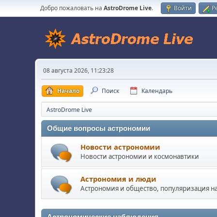
Добро пожаловать на
AstroDrome Live
.
Войти
Р
08 августа 2026, 11:23:28
Начало
Поиск
Календарь
AstroDrome Live
Общие вопросы астрономии
Новости астрономии
Новости астрономии и космонавтики
Астрономия и люди
Астрономия и общество, популяризация н