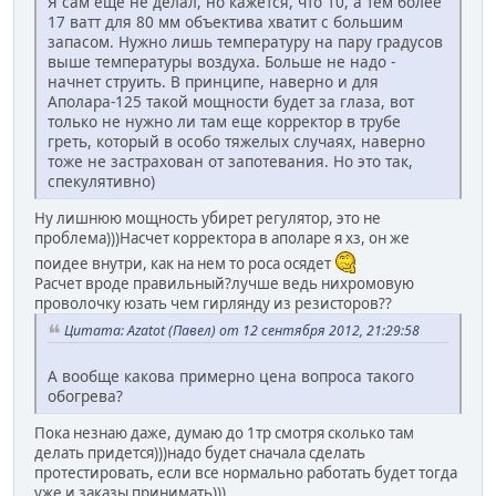
Я сам еще не делал, но кажется, что 10, а тем более
17 ватт для 80 мм объектива хватит с большим
запасом. Нужно лишь температуру на пару градусов
выше температуры воздуха. Больше не надо -
начнет струить. В принципе, наверно и для
Аполара-125 такой мощности будет за глаза, вот
только не нужно ли там еще корректор в трубе
греть, который в особо тяжелых случаях, наверно
тоже не застрахован от запотевания. Но это так,
спекулятивно)
Ну лишнюю мощность убирет регулятор, это не
проблема)))Насчет корректора в аполаре я хз, он же
поидее внутри, как на нем то роса осядет
Расчет вроде правильный?лучше ведь нихромовую
проволочку юзать чем гирлянду из резисторов??
Цитата: Azatot (Павел) от 12 сентября 2012, 21:29:58
А вообще какова примерно цена вопроса такого
обогрева?
Пока незнаю даже, думаю до 1тр смотря сколько там
делать придется)))надо будет сначала сделать
протестировать, если все нормально работать будет тогда
уже и заказы принимать)))