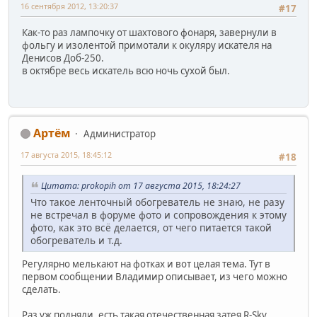
16 сентября 2012, 13:20:37
#17
Как-то раз лампочку от шахтового фонаря, завернули в
фольгу и изолентой примотали к окуляру искателя на
Денисов Доб-250.
в октябре весь искатель всю ночь сухой был.
Артём
Администратор
17 августа 2015, 18:45:12
#18
Цитата: prokopih от 17 августа 2015, 18:24:27
Что такое ленточный обогреватель не знаю, не разу
не встречал в форуме фото и сопровождения к этому
фото, как это всё делается, от чего питается такой
обогреватель и т.д.
Регулярно мелькают на фотках и вот целая тема. Тут в
первом сообщении Владимир описывает, из чего можно
сделать.
Раз уж подняли, есть такая отечественная затея R-Sky.