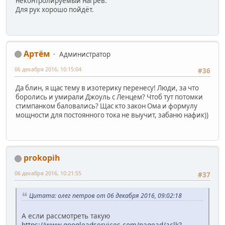
неконтролируемый нагрев.
Для рук хорошо пойдёт.
Артём
Администратор
06 декабря 2016, 10:15:04
#36
Да блин, я щас тему в изотерику перенесу! Люди, за что
боролись и умирали Джоуль с Ленцем? Чтоб тут потомки
стимпанком баловались? Щас кто закон Ома и формулу
мощности для постоянного тока не выучит, забаню нафик))
prokopih
06 декабря 2016, 10:21:55
#37
Цитата: олег петров от 06 декабря 2016, 09:02:18
А если рассмотреть такую
https://www.googleadservices.com/pagead/aclk?