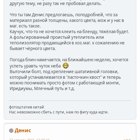
другую тему, не разу так не пробовал делать.
Что ты там Денис предлогаешь, поподробней, что за
материалл разной толщены, какого цвета, мож и у нас в
маг. есть такое.
Каучук, что-то не хочется клеить на бленду, тяжёлая будет.
А фольгированный проистый утеплитель или
теполизолятор продающийся в хоз.маг. к сожалению не
бывает чёрного цвета.
Погода блин намечается, на ближайшею неделю, хочется
успеть уравть чуток неба
Выточили болт, под крепление шатативной головки,
который устанавливается в "ласточкин хвост" и теперь
можно поснимать просто фотом с работающей монти,
Иридиумы, Млечный путь и т.д.
фотоштатив китай
Нас невозможно сбить с пути, нам по фигу куда идти.
Денис
27 августа 2015, 17:38:19