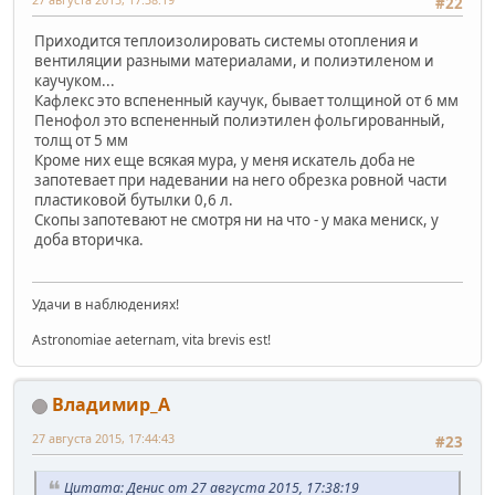
#22
Приходится теплоизолировать системы отопления и
вентиляции разными материалами, и полиэтиленом и
каучуком...
Кафлекс это вспененный каучук, бывает толщиной от 6 мм
Пенофол это вспененный полиэтилен фольгированный,
толщ от 5 мм
Кроме них еще всякая мура, у меня искатель доба не
запотевает при надевании на него обрезка ровной части
пластиковой бутылки 0,6 л.
Скопы запотевают не смотря ни на что - у мака мениск, у
доба вторичка.
Удачи в наблюдениях!
Astronomiae aeternam, vita brevis est!
Владимир_А
27 августа 2015, 17:44:43
#23
Цитата: Денис от 27 августа 2015, 17:38:19