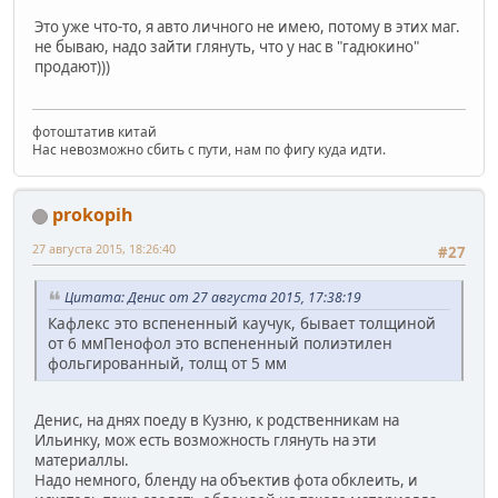
Это уже что-то, я авто личного не имею, потому в этих маг.
не бываю, надо зайти глянуть, что у нас в "гадюкино"
продают)))
фотоштатив китай
Нас невозможно сбить с пути, нам по фигу куда идти.
prokopih
27 августа 2015, 18:26:40
#27
Цитата: Денис от 27 августа 2015, 17:38:19
Кафлекс это вспененный каучук, бывает толщиной
от 6 ммПенофол это вспененный полиэтилен
фольгированный, толщ от 5 мм
Денис, на днях поеду в Кузню, к родственникам на
Ильинку, мож есть возможность глянуть на эти
материаллы.
Надо немного, бленду на объектив фота обклеить, и