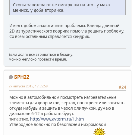
Скопы запотевают не смотря ни на что - у мака
мениск, у доба вторичка.
Имел с добом аналогичные проблемы. Бленда длинной
2D из туристического коврика помогла решить проблему.
Со всем остальным справляется кендрик.
Если долго всматриваться в бездну,
можно неплохо провести время.
БРН22
27 августа 2015, 17:55:58
#24
Можно в автомобильном посмотреть нагревательные
элементы для дворников, зеркал, попогреек или заказать
откуда нибудь и зашить в чехол с липучкой, думаю в
диапазоне 6-12 в работать будут.
типа этих.
http://www.avterm.ru/1.htm
Углеродное волокно по безопасней нихромовой