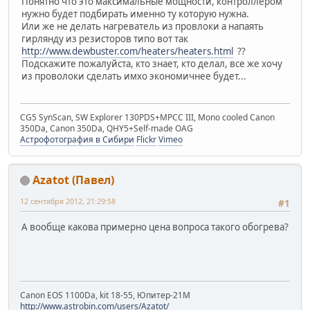
Понятно что это максимальные мощности, контроллером
нужно будет подбирать именно ту которую нужна.
Или же не делать нагреватель из провлоки а напаять
гирлянду из резисторов типо вот так
http://www.dewbuster.com/heaters/heaters.html
??
Подскажите пожалуйста, кто знает, кто делал, все же хочу
из проволоки сделать имхо экономичнее будет...
CG5 SynScan, SW Explorer 130PDS+MPCC III, Mono cooled Canon
350Da, Canon 350Da, QHY5+Self-made OAG
Астрофотография в Сибири
Flickr
Vimeo
Azatot (Павел)
12 сентября 2012, 21:29:58
#1
А вообще какова примерно цена вопроса такого обогрева?
Canon EOS 1100Da, kit 18-55, Юпитер-21М
http://www.astrobin.com/users/Azatot/