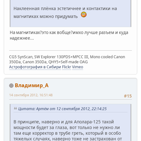
Наклеенная плёнка эстетичнее и контактики на
магнитиках можно придумать
На магнитиках?это как вобще?имхо лучше разъем и куда
надежнее...
CG5 SynScan, SW Explorer 130PDS+MPCC III, Mono cooled Canon
350Da, Canon 350Da, QHY5+Self-made OAG
Астрофотография в Сибири
Flickr
Vimeo
Владимир_А
14 сентября 2012, 16:51:48
#15
Цитата: Артём от 12 сентября 2012, 22:14:25
В принципе, наверно и для Аполара-125 такой
мощности будет за глаза, вот только не нужно ли
там еще корректор в трубе греть, который в особо
тяжелых случаях, наверно тоже не застрахован от