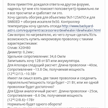
Всем привет!Не дождался ответа на другом форуме,
надеюсь тут мне кто поможет попсоветует)) правильно ли
я все просчитал и сработает ли это.
Хочу сделать обогрев для объектива ТАЛ-125АПО и для
SW80ED + обогрев искателя 9х50. Контроллер
температуры хочу сделать отсюда
http://www.backyard-
astro.com/equipment/accessories/dewheater/dewheater.html
Сам вопрос по нагревателю, из чего лучше сделать?Есть
возможность купить нихромовую проволоку с такими
характеристиками:
Сплав: Х20Н80
Диаметр: 0,2мм ;
Удельное сопротивление: 34,6 Ом/м
Запитывать хочу 12В от БП или аккумулятора.
Для Аполара следущий рассчет: Длина проволоки ~40см,
Сопротивление ~13.8 Ом, получаемая мощность
(12*12/13.~10.5Вт
Имеет ли смысл взять две такие проволоки и соеденить
параллельно?мощность тогда будет ~21 Вт, или же одной
проволоки будет достаточно?
Для ЕДэхи аналогичный расчет: Длина проволоки ~25см,
Сопротивление ~8.6 Ом, получаемая мощность
(12*12/8.6)~17Вт
Нормально будет одного оборота?