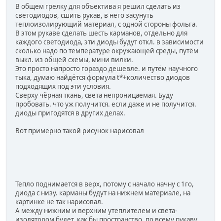
В общем грелку для объектива я решил сделать из
светодиодов, сшить рукав, в него засунуть
теплоизолирующий материал, с одной стороны фольга.
В этом рукаве сделать шесть карманов, отдельно для
каждого светодиода, эти диоды будут откл. в зависимости
сколько надо по температуре окружающей среды, путём
выкл. из общей схемы, мини вилки.
Это просто напросто гораздо дешевле. и путём научного
тыка, думаю найдётся формула t*+количество диодов
подходящих под эти условия.
Сверху чёрная ткань, света непроницаемая. Буду
пробовать. что уж получится. если даже и не получится.
диоды пригодятся в других делах.
Вот примерно такой рисунок нарисовал
Тепло поднимается в верх, потому с начало начну с 1го,
диода с низу. карманы будут на нижнем материале, на
картинке не так нарисовал.
А между нижним и верхним утеплителем и света-
изолятором будет, как бы пространство, по всему рукаву,