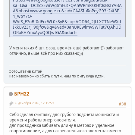
sa=L&ai=DChcSEwiWgtmFut7QAhWRmRsKHf0sBsIYABA
A&ohost=www.google.ru&cid=CAASIuRoPoyG93r24t3P-
1_wpY7O-
WAfS_F7oBf0dEcrWL0k8yE&sig=AOD64_2JLLXCTNeWXd
IkkUv23rj_96Jfcw&q=&ved=0ahUKEwimv9WFut7QAhUD
ORoKHZmxAyoQ0QwIGA&adurl=
У меня таких 6 шт, с соц. времён ещё работают))) работают
отлично, выше всё про них сказано)))
фотоштатив китай
Нас невозможно сбить с пути, нам по фигу куда идти.
БРН22
06 декабря 2016, 12:15:59
#38
Себя сделал считалку для грубого подсчёта мощности и
времени работы энергоносителя.
для проводника забивать длину в метрах и удельное
сопротивление, а для нагревательного элемента вместо