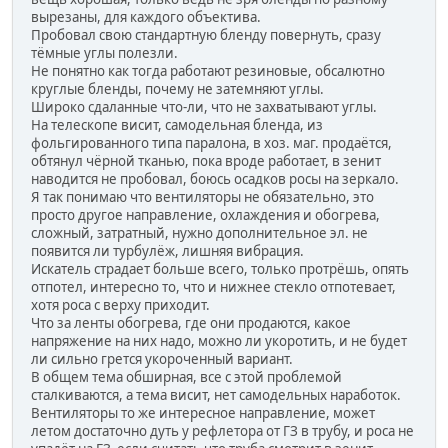
вырезаны, для каждого объектива.
Пробовал свою стандартную бленду повернуть, сразу
тёмные углы полезли.
Не понятно как тогда работают резиновые, обсалютно
круглые бленды, почему не затемняют углы.
Широко сдаланные что-ли, что не захватывают углы.
На телескопе висит, самодельная бленда, из
фольгированного типа паралона, в хоз. маг. продаётся,
обтянул чёрной тканью, пока вроде работает, в зенит
наводится не пробовал, боюсь осадков росы на зеркало.
Я так понимаю что вентиляторы не обязательно, это
просто другое направление, охлаждения и обогрева,
сложный, затратный, нужно дополнительное эл. не
появится ли турбулёж, лишняя вибрация.
Искатель страдает больше всего, только протрёшь, опять
отпотел, интересно то, что и нижнее стекло отпотевает,
хотя роса с верху приходит.
Что за ленты обогрева, где они продаются, какое
напряжение на них надо, можно ли укоротить, и не будет
ли сильно грется укороченный вариант.
В общем тема обширная, все с этой проблемой
сталкиваются, а тема висит, нет самодельных наработок.
Вентиляторы то же интересное направление, может
летом достаточно дуть у рефлетора от ГЗ в трубу, и роса не