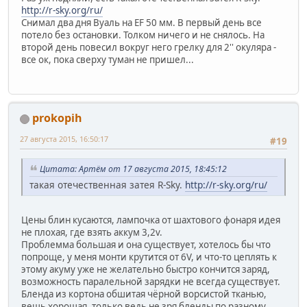
http://r-sky.org/ru/
Снимал два дня Вуаль на EF 50 мм. В первый день все
потело без остановки. Толком ничего и не снялось. На
второй день повесил вокруг него грелку для 2'' окуляра -
все ок, пока сверху туман не пришел...
prokopih
27 августа 2015, 16:50:17
#19
Цитата: Артём от 17 августа 2015, 18:45:12
такая отечественная затея R-Sky.
http://r-sky.org/ru/
Цены блин кусаются, лампочка от шахтового фонаря идея
не плохая, где взять аккум 3,2v.
Проблемма большая и она существует, хотелось бы что
попроще, у меня монти крутится от 6V, и что-то цеплять к
этому акуму уже не желательно быстро кончится заряд,
возможность паралельной зарядки не всегда существует.
Бленда из кортона обшитая чёрной ворсистой тканью,
вещь хорошая, только ведь не зря бленды по разному