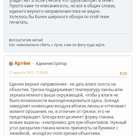
упадёт на ГЗ, если считать что труба смотрит в зенит.
Просто каие-то описания есть, но всё в общих словах,
единого верного направления пока не видно.
Хотелось бы более широкого обзора по этой теме
почитать.
фотоштатив китай
Нас невозможно сбить с пути, нам по фигу куда идти.
Артём
Администратор
27 августа 2015, 17:03:05
#20
Единое верное направление - не дать влаге осесть на
объектив. Грелка поддерживает температуру линзы или
зеркала немного выше окружающей, чтобы у влаги не
было возможности выконденсироваться здесь. Бленда
замедляет конвекцию воздуха вблизи линзы и оттягивает
момент орошения, но, в отличие от грелки, его не
предотвращает. Бленда всегда имеет форму стакана,
всякие вырезы - компромисс для зум-объективов. Нужный
угол раскрытия стакана можно прикинуть на бумажке с
линейкой, исходя из поля зрения объектива.