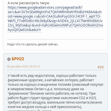
А если рассмотреть такую
https://www.googleadservices.com/pagead/aclk?
sa=L&ai=DChcSEwiWgtmFut7QAhWRmRsKHf0sBsIYABAA&oh
ost=www.google.ru&cid=CAASIuRoPoyG93r24t3P-1_wpY7O-
WAfS_F7oBf0dEcrWL0k8yE&sig=AOD64_2JLLXCTNeWXdIkkUv
23rj_96Jfcw&q=&ved=0ahUKEwimv9WFut7QAhUDORoKHZmx
AyoQ0QwIGA&adurl=
Надо что-то сделать-делай сейчас.
БРН22
06 декабря 2016, 09:20:15
#35
У такой есть ряд недостатков, хорошо работают только
фирменные=дорогие, а китайские лотерея, работает
только на хорошо очищенном топливе (знакомый покупал
в химреактивах Октан ч.д.а. поскольку даже на
"фирменном" бензине зиппо работать не хотела). При
работе будет струит продуктами окисления СО2 и Н2О,
требует доступ воздуха, маленькое пятно контакта (можно
конечно медное кольцо к ней приколхозить),