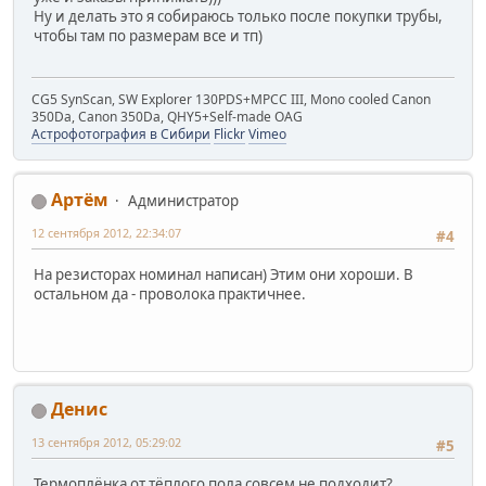
Ну и делать это я собираюсь только после покупки трубы,
чтобы там по размерам все и тп)
CG5 SynScan, SW Explorer 130PDS+MPCC III, Mono cooled Canon
350Da, Canon 350Da, QHY5+Self-made OAG
Астрофотография в Сибири
Flickr
Vimeo
Артём
Администратор
12 сентября 2012, 22:34:07
#4
На резисторах номинал написан) Этим они хороши. В
остальном да - проволока практичнее.
Денис
13 сентября 2012, 05:29:02
#5
Термоплёнка от тёплого пола совсем не подходит?