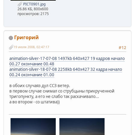
PICT0901.jpg
26.86 КБ, 800x600
просмотров: 2175
Григорий
19 июля 2008, 02:47:17
#12
animation-silver-17-07-08 1497kb 640х427 19 кадров начало
00.27 окончание 00.48
animation-silver-18-07-08 2258kb 640х427 32 кадра начало
00.24 окончание 01.00
в обоих случаяз дул ССЗ ветер.
в первом случае снимал со струбцыны прикрученной
тригопункту, а его не слабо так раскачивало...
а во втором - со штатива))