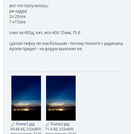
вот что получилось:
ри кадра:
2х 20сек
1 х15сек
снял на 400д, кит. исо 400 55мм, f5.6
сделал гифку но она большая - потому покачто с радикала,
Артем придет - на форум выложит ее.
frame1.jpg
frame2.jpg
69.68 КБ, 533x800
71.4 КБ, 533x800
просмотров: 2126
просмотров: 2140