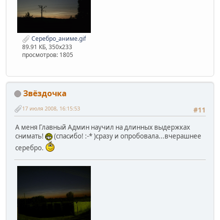
Серебро_аниме.gif
89.91 КБ, 350x233
просмотров: 1805
Звёздочка
17 июля 2008, 16:15:53
#11
А меня Главный Админ научил на длинных выдержках
снимать!
(спасибо! :-* )сразу и опробовала...вчерашнее
серебро.