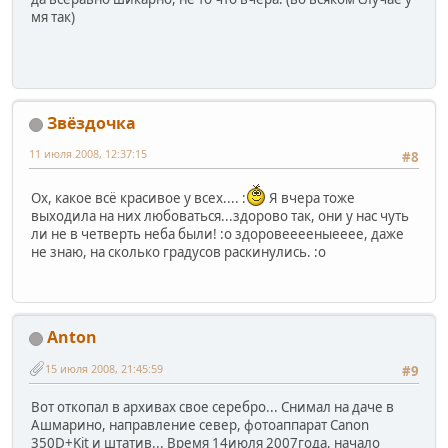
мя так)
Звёздочка
11 июля 2008, 12:37:15
#8
Ох, какое всё красивое у всех.... :
Я вчера тоже
выходила на них любоваться...здорово так, они у нас чуть
ли не в четверть неба были! :o здоровееееныееее, даже
не знаю, на сколько градусов раскинулись. :o
Anton
15 июля 2008, 21:45:59
#9
Вот откопал в архивах свое серебро... Снимал на даче в
Ашмарино, направление север, фотоаппарат Canon
350D+Kit и штатив... Время 14июля 2007года, начало